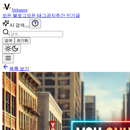
Velopers
모든 블로그
모든 태그
공지
주간 인기글
AI 검색
검색
초기화
목록 보기