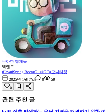
우아한 형제들
백엔드
#
Java
#
Spring Boot
#
C++
#
GC
#
모니터링
2025년 1월 7일
0
59
0
관련 추천 글
배포 직후 발생하는 응답 지연을 해결하기 위한 여