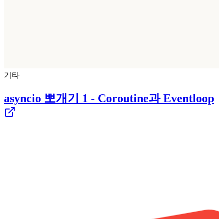
기타
asyncio 뽀개기 1 - Coroutine과 Eventloop