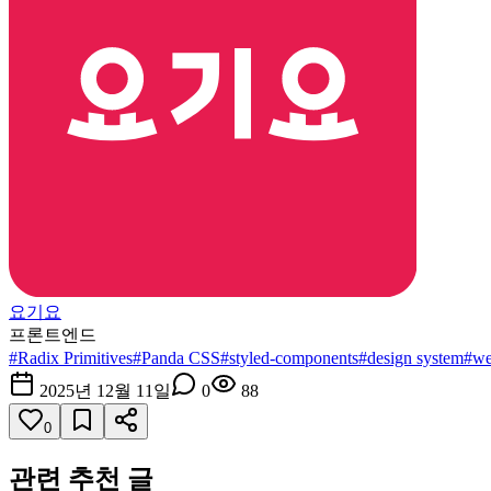
요기요
프론트엔드
#
Radix Primitives
#
Panda CSS
#
styled-components
#
design system
#
w
2025년 12월 11일
0
88
0
관련 추천 글