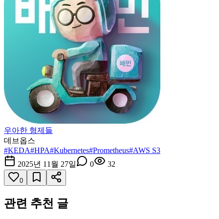
우아한 형제들
데브옵스
#
KEDA
#
HPA
#
Kubernetes
#
Prometheus
#
AWS S3
2025년 11월 27일
0
32
0
관련 추천 글