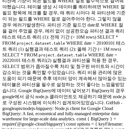
티션에 기준이 되는 필드를 WHERE 절로 필수적으로 걸어줘
야했습니다. 테이블 생성 시 데이터를 쿼리하려면 WHERE 절
필요 항목에 체크를 할 경우, 매 쿼리 시마다 꼭 파티션에 기준
이 되는 필드를 WHERE 절로 걸어주어야 한다. 그렇지 않을
경우 에러가발생한다. 파티션 기준 필드인 date로 WHERE 절
을 걸어 주었을 경우, 에러 없이 성공한모습 파티션 결과 쿼리
테스트 테스트 쿼리 (1): 전체 기간 (> 10M rows) SELECT *
FROM
WHERE date > 20100101 테스
project.dataset.table
트 쿼리 (1) 실행결과 테스트 쿼리 (2): 올해 기간 (< 1M rows)
SELECT * FROM
WHERE date >
project.dataset.table
20220101 테스트 쿼리(2) 실행결과 파티션을 적용 한 경우,
SELECT 범위가 좁아질수록 처리 및 청구된 바이트와 시간이
감소되는 것을 확인할 수있었습니다. 쿼리 비용 관리에 많은
도움이 되기 때문에 추후 데이터 양이 계속해서 많아질수 있는
테이블은 파티션을 필수로 설정하는 것이 좋다는 느낌을받았
습니다. Google BigQuery에 데이터 넣어보기 BigQuery의 경우
google에서 공식 node.js 클라이언트도 제공하기 때문에 node.js
로 구성된 시스템에 이식하기 쉽게되어있었습니다. GitHub -
googleapis/nodejs-bigquery: Node.js client for Google Cloud
BigQuery: A fast, economical and fully-managed enterprise data
warehouse for large-scale data analytics. const { BigQuery } =
require('@google-cloud/bigquery') const options = { keyFilename: