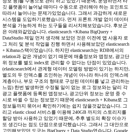
정보 등)를 수동으로 관리 하고 있었기 때문에, 운영하면서 타
깃 플랫폼이 늘어날 때마다 수동으로 관리해야 하는 포인트도
따라서 늘어나는 문제가있었습니다. 그래서 과감하게 새로운
시스템을 도입하기로했습니다. 먼저 프론트 개발 없이 데이터
분석을 가능하게 하는 도구들을 리서치해보았습니다. 후보군
은 아래와같았습니다. elasticsearch +Kibana BigQuery +
DataStudio 제일 먼저 생각해 보았던 것은 이전에 앱 사용자 로
그 처리 및 분석 작업을 진행 하면서 사용해보았던 elasticsearch
+ Kibana스택이었습니다. 하지만 elasticsearch는 RDB에서의
relation과 같은 개념이 없기 때문에 매출정보와 앱정보, 광고단
위 정보를 별도 index로 관리할 수 없다는 단점이 있었습니다.
(elasticsearch에서 관계형 데이터 모델링 방법이 있기는 하지만,
별도의 두 인덱스를 조인하는 개념이 아니라 하나의 인덱스에
계층이나, 부모 구조의 형태로 구성된 데이터를 넣고 관리하는
느낌) 한번 발생하면 수정될 일이 없는 로그 정보와는 달리 각
광고 플랫폼에 등록된 앱정보나, 광고단위 정보는 운영 중 수
시로 바뀔 수 있는 정보였기 때문에 elasticsearch + Kibana로 그
정보들까지 묶어서 확인하기에는 쉽지 않을것같았습니다. 그
리고 elastic cloud 서비스를 이용해 240GB 까지의 스토리지를
할당 받아 사용하고 있었기 때문에, 추후 별도의 확장 이슈가
또 생긴다는 점도 단점으로생각했습니다. 그래서 그 대안으로
고민해보았던 도구는 BigQuery + Data Studio였습니다. Google