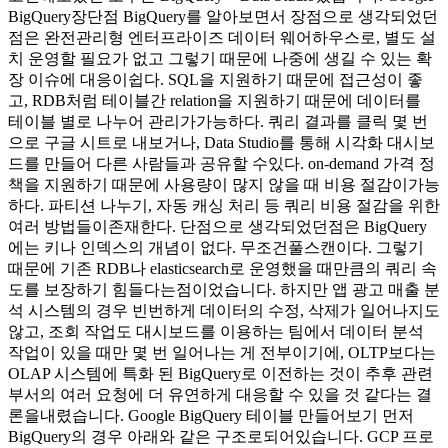
BigQuery장단점 BigQuery를 알아보면서 장점으로 생각되었던
점은 완전관리형 엔터프라이즈 데이터 웨어하우스로, 별도 설
치 운영할 필요가 없고 그렇기 때문에 나중에 생길 수 있는 확
장 이슈에 대응이쉽다. SQL을 지원하기 때문에 접근성이 좋
고, RDB처럼 테이블간 relation을 지원하기 때문에 데이터를
테이블 별로 나누어 관리가가능하다. 쿼리 결과를 클릭 몇 번
으로 구글 시트로 내보거나, Data Studio를 통해 시각화 대시보
드를 만들어 다른 사람들과 공유할 수있다. on-demand 가격 정
책을 지원하기 때문에 사용량이 많지 않을 때 비용 절감이가능
하다. 파티션 나누기, 자동 캐싱 처리 등 쿼리 비용 절감을 위한
여러 방법들이존재한다. 단점으로 생각되었던점은 BigQuery
에는 키나 인덱스의 개념이 없다. 무조건풀스캔이다. 그렇기
때문에 기존 RDB나 elasticsearch로 운영했을 때만큼의 쿼리 속
도를 보장하기 힘들다는점이었습니다. 하지만 앱 광고 매출 분
석 시스템의 경우 빈번하게 데이터의 수정, 삭제가 일어나지도
않고, 조회 작업도 대시보드를 이용하는 팀에서 데이터 분석
작업이 있을 때만 몇 번 일어나는 게 전부이기에, OLTP보다는
OLAP 시스템에 특화 된 BigQuery로 이전하는 것이 추후 관련
부서의 여러 요청에 더 유연하게 대응할 수 있을 것 같다는 결
론을내렸습니다. Google BigQuery 테이블 만들어보기 먼저
BigQuery의 경우 아래와 같은 구조로되어있습니다. GCP 프로