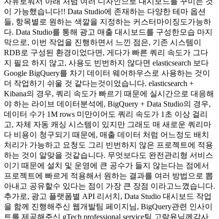
자유로워서 아래 처럼 여러 디자인으로 대시보드를 꾸미는 것
이 가능했습니다!! Data Studio에 존재하는 다양한 테마 옵션
들, 항목별로 원하는 색깔을 지정하는 커스터마이징도가능하
다. Data Studio를 통해 광고 매출 대시보드를 구성한모습 마지
막으로, 이번 작업을 진행하면서 느낀 점은, 기존 시스템이
RDB로 구성된 환경이었다면, 게다가 빠른 쿼리 속도가 그다
지 필요 하지 않고, 사용도 빈번하지 않다면 elasticsearch 보다
Google BigQuery를 차기 데이터 웨어하우스로 사용하는 것이
더 작업하기 쉬울 것 같다는것이었습니다. elasticsearch +
Kibana의 경우, 쿼리 속도가 빠르기 때문에 실시간으로 대응해
야 하는 라이브 데이터분석에, BigQuery + Data Studio의 경우,
데이터 수가 1M rows 미만이어도 쿼리 속도가 1초 이상 걸리
고, 자체 자동 캐싱 시스템이 있지만 그래도 매 새로운 쿼리마
다 비용이 청구되기 때문에, 매출 데이터 처럼 어느정도 배치
처리가 가능하고 요청도 그리 빈번하지 않은 프로젝트에 적용
하는 것이 알맞을 것같습니다. 무엇보다도 완전관리형 서비스
이기 때문에 설치 및 운영에 큰 공수가 들지 않는다는 점에서
프로젝트에 빠르게 적용해서 원하는 결과를 여러 방법으로 뽑
아내고 공유할수 있다는 점이 가장 큰 장점 이라고느꼈습니다.
추가로, 광고 플랫폼별 API 리서치, Data Studio 대시보드 작업
을 함께 진행해주신 웹개발팀 페이지님, BigQuery관련 인사이
트를 제공해주신 gTech professional service팀 고락윤님께감사