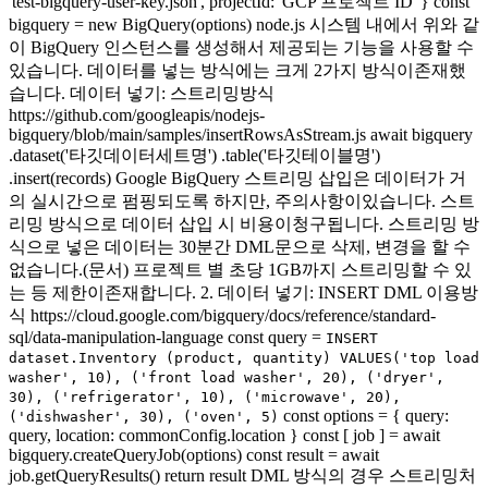
'test-bigquery-user-key.json', projectId: 'GCP 프로젝트 ID' } const
bigquery = new BigQuery(options) node.js 시스템 내에서 위와 같
이 BigQuery 인스턴스를 생성해서 제공되는 기능을 사용할 수
있습니다. 데이터를 넣는 방식에는 크게 2가지 방식이존재했
습니다. 데이터 넣기: 스트리밍방식
https://github.com/googleapis/nodejs-
bigquery/blob/main/samples/insertRowsAsStream.js await bigquery
.dataset('타깃데이터세트명') .table('타깃테이블명')
.insert(records) Google BigQuery 스트리밍 삽입은 데이터가 거
의 실시간으로 펌핑되도록 하지만, 주의사항이있습니다. 스트
리밍 방식으로 데이터 삽입 시 비용이청구됩니다. 스트리밍 방
식으로 넣은 데이터는 30분간 DML문으로 삭제, 변경을 할 수
없습니다.(문서) 프로젝트 별 초당 1GB까지 스트리밍할 수 있
는 등 제한이존재합니다. 2. 데이터 넣기: INSERT DML 이용방
식 https://cloud.google.com/bigquery/docs/reference/standard-
sql/data-manipulation-language const query =
INSERT
dataset.Inventory (product, quantity) VALUES('top load
washer', 10), ('front load washer', 20), ('dryer',
30), ('refrigerator', 10), ('microwave', 20),
const options = { query:
('dishwasher', 30), ('oven', 5)
query, location: commonConfig.location } const [ job ] = await
bigquery.createQueryJob(options) const result = await
job.getQueryResults() return result DML 방식의 경우 스트리밍처