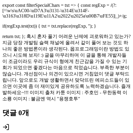
export const filterSpecialChars = txt => { const regExp = /(?:
[^\w\s\uAC00-\uD7A3\u3131-\u314E\u314F-
\u3163\u318D\u119E\u11A2\u2022\u2025a\u00B7\uFE55]|_)+/g;
if(regExp.test(txt)) { txt = txt.replace(regExp, ''); }
return txt; }; 혹시 혼자 풀기 어려운 난제에 괴로워하고 있는가?
지금 당장 개발팀 슬랙 채널에 올려서 같이 풀어 보는 것도 하
나의 좋은 방법론이라 생각된다. 몹프로그래밍이란 방법도 있
으니 시도해 보자! :) 글을 마무리하며 이 글을 통해 개발자들
이 조금이라도 우리 규식이 형에게 친근감을 가질 수 있는 기
회가 되었으면 좋겠다는 마음으로 적었습니다. 부족한 부분이
많습니다. 개선점이나 의견이 있으시면 거침없이 댓글 부탁드
립니다. 앞으로도 개발 생활하면서 맞닥뜨린 에피소드들이 있
으면 이곳에 좀 더 재미있게 공유하도록 노력하겠습니다. 즐개
발하세요~!!! 이미지 출처 카툰 이미지 : 주호민 - 무한동력 이
소룡 이미지 : 불금엔 역시 "용쟁호투"
댓글
0
개