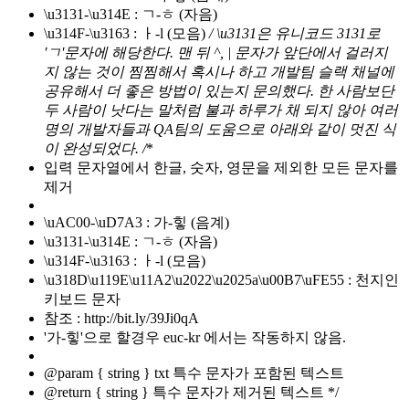
\u3131-\u314E : ㄱ-ㅎ (자음)
\u314F-\u3163 : ㅏ-l (모음)
/ \u3131은 유니코드 3131로
'ㄱ'문자에 해당한다. 맨 뒤 ^, | 문자가 앞단에서 걸러지
지 않는 것이 찜찜해서 혹시나 하고 개발팀 슬랙 채널에
공유해서 더 좋은 방법이 있는지 문의했다. 한 사람보단
두 사람이 낫다는 말처럼 불과 하루가 채 되지 않아 여러
명의 개발자들과 QA팀의 도움으로 아래와 같이 멋진 식
이 완성되었다. /
*
입력 문자열에서 한글, 숫자, 영문을 제외한 모든 문자를
제거
\uAC00-\uD7A3 : 가-힣 (음계)
\u3131-\u314E : ㄱ-ㅎ (자음)
\u314F-\u3163 : ㅏ-l (모음)
\u318D\u119E\u11A2\u2022\u2025a\u00B7\uFE55 : 천지인
키보드 문자
참조 : http://bit.ly/39Ji0qA
'가-힣'으로 할경우 euc-kr 에서는 작동하지 않음.
@param { string } txt 특수 문자가 포함된 텍스트
@return { string } 특수 문자가 제거된 텍스트 */