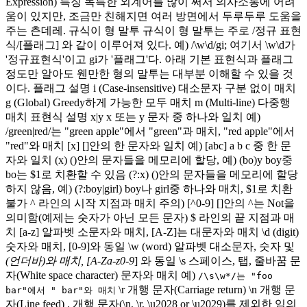
Expression) 특징 독특한 외계어를 많이 써서 의사소통에 어려
움이 있지만, 조금만 친해지면 여러 방면에서 두루두루 도움을
주는 츤데레. 규식이 형 말투 규식이 형 말투는 주로 /정규 표현
식/[플래그] 와 같이 이루어져 있다. 예) /\w\d/gi; 여기서 \w\d가
'정규표현식'이고 gi가 '플래그'다. 아래 기본 표현식과 플래그
정도만 알아도 웬만한 형의 말투는 대부분 이해할 수 있을 것
이다. 플래그 설명 i (Case-insensitive) 대소문자 구분 없이 매치
g (Global) Greedy하게 가능한 모두 매치 m (Multi-line) 다중행
매치 표현식 설명 x|y x 또는 y 문자 중 하나와 일치 예)
/green|red/는 "green apple"에서 "green"과 매치, "red apple"에서
"red"와 매치 [x] []안의 한 문자와 일치 예) [abc] a b c 중 한 문
자와 일치 (x) ()안의 문자들을 메모리에 할당, 예) (bo)y boy중
bo는 $1로 치환할 수 있음 (?:x) ()안의 문자들을 메모리에 할당
하지 않음, 예) (?:boy|girl) boy나 girl중 하나와 매치, $1로 치환
불가 ^ 라인의 시작 지점과 매치 주의) [^0-9] []안의 ^는 Not을
의미함(예제는 숫자가 아닌 모든 문자) $ 라인의 끝 지점과 매
치 [a-z] 알파벳 소문자와 매치, [A-Z]는 대문자와 매치 \d (digit)
숫자와 매치, [0-9]와 동일 \w (word) 알파벳 대소문자, 숫자 및
(언더바)와 매치, [A-Za-z0-9
] 와 동일 \s 스페이스, 탭, 줄바꿈 문
자(White space character) 문자와 매치 예)
/\s\w*/는 "foo
\r 개행 문자(Carriage return) \n 개행 문
bar"에서 " bar"와 매치
자(Line feed) . 개행 문자(\n, \r, \u2028 or \u2029)를 제외한 임의