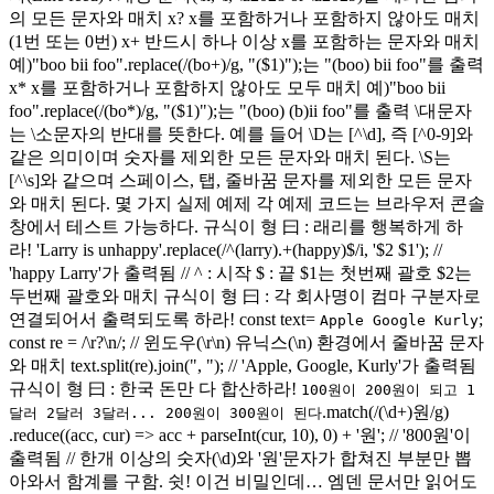
의 모든 문자와 매치 x? x를 포함하거나 포함하지 않아도 매치
(1번 또는 0번) x+ 반드시 하나 이상 x를 포함하는 문자와 매치
예)"boo bii foo".replace(/(bo+)/g, "($1)");는 "(boo) bii foo"를 출력
x* x를 포함하거나 포함하지 않아도 모두 매치 예)"boo bii
foo".replace(/(bo*)/g, "($1)");는 "(boo) (b)ii foo"를 출력 \대문자
는 \소문자의 반대를 뜻한다. 예를 들어 \D는 [^\d], 즉 [^0-9]와
같은 의미이며 숫자를 제외한 모든 문자와 매치 된다. \S는
[^\s]와 같으며 스페이스, 탭, 줄바꿈 문자를 제외한 모든 문자
와 매치 된다. 몇 가지 실제 예제 각 예제 코드는 브라우저 콘솔
창에서 테스트 가능하다. 규식이 형 曰 : 래리를 행복하게 하
라! 'Larry is unhappy'.replace(/^(larry).+(happy)$/i, '$2 $1'); //
'happy Larry'가 출력됨 // ^ : 시작 $ : 끝 $1는 첫번째 괄호 $2는
두번째 괄호와 매치 규식이 형 曰 : 각 회사명이 컴마 구분자로
연결되어서 출력되도록 하라! const text=
;
Apple Google Kurly
const re = /\r?\n/; // 윈도우(\r\n) 유닉스(\n) 환경에서 줄바꿈 문자
와 매치 text.split(re).join(", "); // 'Apple, Google, Kurly'가 출력됨
규식이 형 曰 : 한국 돈만 다 합산하라!
100원이 200원이 되고 1
.match(/(\d+)원/g)
달러 2달러 3달러... 200원이 300원이 된다
.reduce((acc, cur) => acc + parseInt(cur, 10), 0) + '원'; // '800원'이
출력됨 // 한개 이상의 숫자(\d)와 '원'문자가 합쳐진 부분만 뽑
아와서 함계를 구함. 쉿! 이건 비밀인데… 엠덴 문서만 읽어도