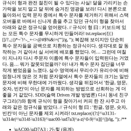
규식이 형과 완전 절친이 될 수 있다는 사실! 달을 가리키는 손
가락을 보지 말고 달 뒤에 숨겨진 영광을 보라! 다시 본론으로
돌아와서 입력 문자 중에서 특수 문자를 제거하기 위해서 스택
오버플로 바에서 신나게 춤을 추고 있던 규식이 형을 찾아서
아래와 같은 정규식을 얻어왔다. // 규식이 형 曰 : 키보드에 있
는 모든 특수 문자를 무시하게 만들어라! txt.replace(/[{}
[]/?.,;:|)*~`!^-_+<>@#$%&\=('"]/g, ''); 복잡해 보이지만 단순히
특수 문자들을 공백으로 치환하는 정규식이다. 생각대로 잘 동
작하는 거 같아서 실 서버에 배포를 했었다. 어… 그런데 며칠
이 지나자 다시 주문자 이름에 특수 문자들이 입력된다는 거였
다. 음… 뭐가 잘못되었을까? 아! 내가 특수 문자 집단을 너무
작게 봤었음을 느꼈다. 실수 영역에서 무리수가 유리수에 비해
엄청나게 많은 것 처럼 문자열에서 특수 문자들의 크기는 일반
문자에 비해 무한대에 가까웠다. 생각을 뒤집어서 '한글, 영문,
숫자, 빈칸'이 아닌 문자를 제외하는 방법으로 선회하는 게 더
좋을 거 같았다. SDD(슬랙 Driven 개발 방법론) 다시 동네 친구
구그리(?)와 함께 규식이 형을 찾아가서 커피 한 잔 사주고 아
래와 같은 정규식을 받았다. // 규식이 형 曰 : '한글, 영문, 숫자,
빈칸'이 아닌 문자를 제외 시켜라! txt.replace(/(?:[^\u3131-
\u314e|^\u314f-\u3163|^\uac00-\ud7a3|^a-z|^0-9|^\s]|[^|])/ig, ''); /**
\uAC00-\uD7A3 : 가-힣 (음계)