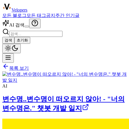
Velopers
모든 블로그
모든 태그
공지
주간 인기글
AI 검색
검색
초기화
목록 보기
AI
변수명..변수명이 떠오르지 않아! - "너의
변수명은." 챗봇 개발 일지