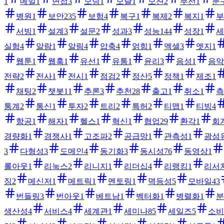
1
메일
1
면접
3
모닝
1
모달
1
모션
2
무선
1
문
병원
1
보안
235
보험
4
복구
1
복제
2
복지
1
부
서빙
1
설계
3
설문
2
성과
3
성능
144
성장
1
세
실험
4
알람
1
알림
4
압축
4
얽힘
1
엑셀
3
엣지
1
웹툰
1
웹훅
1
유선
1
유통
1
윤리
3
음성
1
음악
전략
2
전사
1
전시
1
점검
2
정산
5
정책
1
제조
1
채팅
2
챗봇
11
추론
3
추천
28
출고
1
취소
1
측
통계
2
통신
1
투자
2
트리
2
특허
2
티맵
1
티빙
4
항공
1
해자
1
헬스
1
혁신
1
협업
29
환각
1
회
경량화
1
경쟁사
1
고조파
2
공급망
1
관측성
1
광섬
3
다형성
3
도메인
4
동기화
3
동시성
76
동영상
1
롤아웃
1
리눅스
2
리니지
1
리더십
4
리랭킹
1
리서
징
2
메신저
1
메트릭
1
멘토링
1
멱등성
5
모바일
43
번들링
3
번아웃
1
베트남
1
벡터화
1
병렬화
1
분
생산성
4
서비스
4
세계관
1
세미나
85
세일즈
5
소비