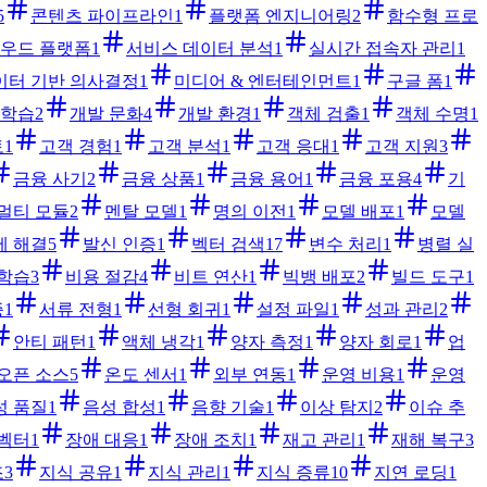
5
콘텐츠 파이프라인
1
플랫폼 엔지니어링
2
함수형 프로
우드 플랫폼
1
서비스 데이터 분석
1
실시간 접속자 관리
1
이터 기반 의사결정
1
미디어 & 엔터테인먼트
1
구글 폼
1
 학습
2
개발 문화
4
개발 환경
1
객체 검출
1
객체 수명
1
토
1
고객 경험
1
고객 분석
1
고객 응대
1
고객 지원
3
금융 사기
2
금융 상품
1
금융 용어
1
금융 포용
4
기
멀티 모듈
2
멘탈 모델
1
명의 이전
1
모델 배포
1
모델
제 해결
5
발신 인증
1
벡터 검색
17
변수 처리
1
병렬 실
 학습
3
비용 절감
4
비트 연산
1
빅뱅 배포
2
빌드 도구
1
증
1
서류 전형
1
선형 회귀
1
설정 파일
1
성과 관리
2
안티 패턴
1
액체 냉각
1
양자 측정
1
양자 회로
1
업
오픈 소스
5
온도 센서
1
외부 연동
1
운영 비용
1
운영
성 품질
1
음성 합성
1
음향 기술
1
이상 탐지
2
이슈 추
 벡터
1
장애 대응
1
장애 조치
1
재고 관리
1
재해 복구
3
조
3
지식 공유
1
지식 관리
1
지식 증류
10
지연 로딩
1