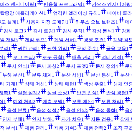
버스 엔지니어링
1
반응형 프로그래밍
1
카오스 엔지니어링
탈중앙 애플리케이션
1
엄격한 앨리어싱 규칙
1
네이버 클라
주도 설계
1
사용자 지정 도메인
1
하우스 오브 브랜즈
1
데
감사 로그
3
감사 로깅
1
감사 추적
1
감성 분석
1
강화
임 개발
5
게임 루프
1
게임 서버
2
경쟁 조건
1
계약 검
 분석
1
권한 관리
1
권한 위임
1
규정 준수
1
금융 교육
1
전
1
로그 수집
2
로봇 공학
1
매출 관리
1
멀티 계정
1
문서 인식
1
문서 파싱
2
문서 포맷
2
문제 정의
4
문
부하 분산
1
분류 체계
1
분산 서빙
1
분산 통신
1
분산
태 기계
1
상태 머신
1
상태 패턴
1
색상 추출
1
생체 인
 계획
1
실험 설계
2
싱글 소싱
1
안면 인식
1
안심 경험
1
집
1
예외 처리
2
예측 모델
1
오류 예산
1
오류 처리
1
음성 분류
1
음성 생성
2
음성 인식
5
음성 통화
1
음
인지 부채
1
인지 부하
1
자가 치유
1
자동 검증
1
잠재
적 분석
1
제품 관리
1
제품 기획
3
제품 전략
2
조직 구