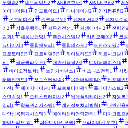
도학습
2
비트레이트
2
사내변호사
1
사이버보안
2
세
아이디어톤
1
안드로이드
1
애니메이션
2
양자컴퓨팅
2
온프레미스
4
워크플로우
5
유저리서치
2
유지보수성
리
2
자율주행차
1
재무건전성
1
재생에너지
2
전력인
람회
1
채용브랜딩
1
추천시스템
12
카카오페이
2
코딩
크나이저
3
통합메모리
1
통합테스트
2
트랜스코딩
2
프로토타입
3
프로파일링
3
하이브리드
2
하트시그널
1
진
1
공공클라우드
1
대안신용평가
3
데이터베이스
16
바이오정보학
1
보안거버넌스
1
비즈니스전략
1
서킷
터테인먼트
1
오토스케일링
3
옵저버빌리티
3
인포테인
이션
1
페이지네이션
1
프로토타이핑
4
플레이리스트
2
스연속성
1
오케스트레이션
2
웹애플리케이션
2
자동복
일러
1
학습관리시스템
1
개인정보처리방침
1
대안신용
대안신용평가시스템
3
데이터센터전력관리
1
마이크로프
하이브리드 앱
1
파운데이션 모델
1
프라이버시 보호
1