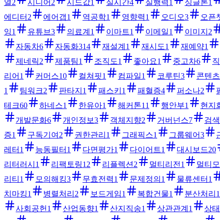
열
2
시니어
2
시드값
1
실시간
4
실행력
1
싱글톤
1
에디터
2
에어갭
1
역공학
1
영향력
1
오디오
3
오픈
잉
1
유튜브
3
의료계
1
이마트
1
이메일
1
이미지
2
자동차
6
자동화
314
재설계
1
재시도
1
재예약
1
제네릭
2
제품팀
1
조직도
1
좋아요
1
중고차
6
직
리어
1
커머스
10
컬쳐핏
1
컴파일
1
코루틴
3
콘텐츠
1
팀워크
2
판타지
1
패스키
1
패혈증
4
퍼소나
2
테크
60
하네스
1
한유아
1
해커톤
11
행안부
1
현지
개발문화
6
개인정보
3
객체지향
2
거버넌스
7
검색
증
1
구독기여
2
권한관리
1
그래픽스
1
그룹웨어
3
레터
1
능동필터
1
다면평가
1
다이어트
1
대시보드
20
리터러시
1
리팩토링
12
리플렉션
2
멀티리전
1
멀티모
리티
1
모의해킹
3
무효전력
1
문제정의
1
물류센터
1
치마킹
1
병렬처리
2
보드게임
1
복합건물
1
분산처리
1
사회공헌
1
산업동향
1
산지직송
1
상관관계
1
상태