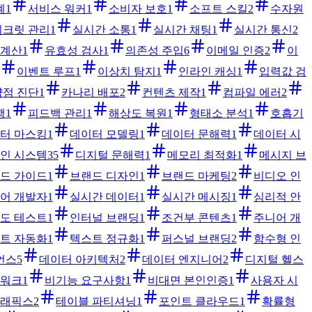
계
1
서비스 워커
1
소비자 보호
1
소프트 스킬
2
수자원
시크릿 관리
1
실시간 소통
1
실시간 채팅
1
실시간 통신
2
 계산
1
유효성 검사
1
의존성 주입
6
이메일 인증
2
이
이벤트 루프
1
이상치 탐지
1
인라인 캐싱
1
입력값 검
점 진단
1
카나리 배포
2
컨텐츠 제작
1
컴파일 에러
2
행
1
피드백 관리
1
해상도 복원
1
형태소 분석
1
호흡기
터 마스킹
1
데이터 모델링
1
데이터 문해력
1
데이터 시
인 시스템
35
디지털 문해력
1
메모리 최적화
1
메시지 브
드 가이드
1
브랜드 디자인
1
브랜드 마케팅
2
비디오 인
어 개발자
1
실시간 데이터
1
실시간 메시징
1
심리적 안
도 테스트
1
인터널 브랜딩
1
조건부 콘텐츠
1
주니어 개
트 자동화
1
텍스트 정규화
1
퍼스널 브랜딩
2
함수형 인
언스
5
데이터 아키텍처
2
데이터 엔지니어
2
디지털 헬스
트워크
1
비기능 요구사항
1
비대면 본인인증
1
사용자 시
그래픽스
2
테이블 파티셔닝
1
포인트 클라우드
1
확률형