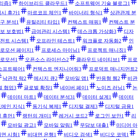
리즘
1
하이브리드 클라우드
1
소프트웨어 기술 블로그
1
시 휴가
1
마르코프 체인
1
바이너리 형식
1
상관관계 분
구 분석
1
유틸리티 타입
1
컨텍스트 매핑
1
컨텍스트 분
보 보호법
1
급여관리 시스템
1
데스크톱 가상화
3
디자
전트 시스템
1
오프라인 테스트
1
워크플로 자동화
2
인
로모션 페이지
1
프로세스 마이닝
1
프로젝트 매니징
1
프로모션
1
오픈소스 라이선스
2
클라우드 네이티브
1
프로
소프트웨어
1
컨텍스트 엔지니어링
3
프로덕트 매니지먼트
2
낙관적 락
2
메시지 큐
2
모바일 앱
1
반응형 웹
2
비관
벌 협업
3
글로벌 확장
1
네이버 페이
1
노이즈 러닝
1
논
데이터 마트
1
데이터 분석
31
데이터 설계
1
데이터
도메인 지식
1
동기식 복제
1
디지털 결제
3
디지털 금융
1
 휴먼
1
랭턴의 개미
1
레거시 코드
2
로그인 보안
1
리
모바일 광고
1
모바일 알림
1
무담보 대출
1
미디어 아
면 시험
1
비대면 은행
1
비디오 검색
1
비디오 코덱
1