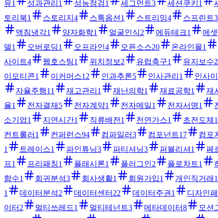
유
1
성과관리
1
성능점검
1
세그먼트
3
세션쿠키
1
토리북
1
스토리지
4
스톡옵션
1
스트리밍
4
스프린트
3
액침냉각
1
양자화학
1
얼굴인식
2
에듀테크
1
에셋
델
1
오버로딩
1
오프라인
4
오픈소스
20
온라인몰
1
사이트
4
웹호스팅
1
위치정보
2
유럽축구
1
유지보수
2
이모티콘
1
이커머스
12
인과추론
5
인사관리
1
인사이
자율주행
11
재고관리
1
재난의학
1
재료공학
1
재
율
1
전자결재
5
전자계약
1
전자메일
1
전자서명
1
소기업
1
지연시간
1
직류배전
1
천연가스
1
초전도체
1
컨트롤러
1
컨퍼런스
94
컴파일러
3
컴포넌트
17
컴포
1
트레이스
1
파인튜닝
3
파티셔닝
3
퍼블리셔
1
페
프
1
프리패칭
1
플래시론
1
플러그인
2
플로차트
1
함수
1
회귀분석
3
회사생활
1
회원가입
1
개인직거래
1
1
데이터분석
2
데이터센터
22
데이터주권
1
디자인패
이터
2
멀티쓰레드
1
멀티테넌트
3
메타데이터
8
모션