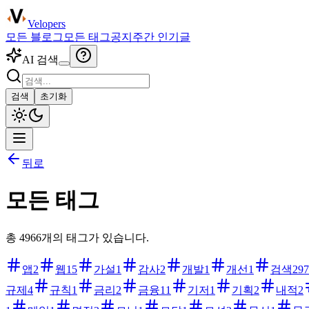
Velopers
모든 블로그
모든 태그
공지
주간 인기글
AI 검색
검색
초기화
뒤로
모든 태그
총
4966
개의 태그가 있습니다.
앱
2
웹
15
가설
1
감사
2
개발
1
개선
1
검색
297
규제
4
규칙
1
금리
2
금융
11
기저
1
기획
2
내적
2