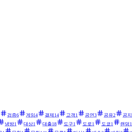
검증
6
게임
4
결제
14
고객
1
공연
3
공유
2
공지
냉방
1
대상
1
대출
18
도구
1
도로
1
도쿄
1
랜덤
1