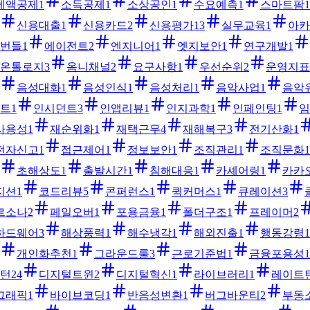
세액공제
1
소득공제
1
소상공인
1
수요예측
1
스마트팜
1
신용대출
1
신용카드
2
신용평가
13
실무교육
1
아카
번들
1
에이전트
2
엔지니어
1
엣지보안
1
연구개발
1
온톨로지
3
옴니채널
2
요구사항
1
우선순위
2
운영지표
음성대화
1
음성인식
1
음성처리
1
음악사업
1
음악
트
1
인시던트
3
인앱리뷰
1
인지과학
1
인페인팅
1
임
사용성
1
재순위화
1
재택근무
4
재해복구
3
전기산화
1
전자신고
1
접근제어
1
정보보안
1
조직관리
1
조직문화
1
초해상도
1
출발시간
1
침해대응
1
카셰어링
1
카카
지션
1
코드리뷰
5
콘퍼런스
1
퀵커머스
1
큐레이션
3
르소나
2
페일오버
1
포용금융
1
폴더구조
1
프레이머
2
하드웨어
3
해상풍력
1
해수냉각
1
해외진출
1
행동강령
1
개인화추천
1
그라운드룰
3
근로기준법
1
금융포용성
1
턴
24
디지털트윈
2
디지털혁신
1
라이브러리
1
레이트
그래픽
1
바이브코딩
1
반음성변환
1
버그바운티
2
부동