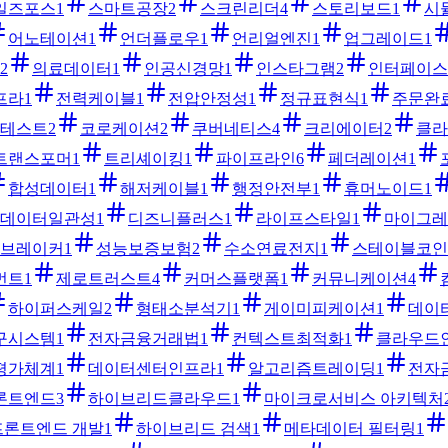
일즈포스
1
스마트공장
2
스크린리더
4
스토리보드
1
시
어노테이션
1
언더플로우
1
언리얼엔진
1
업그레이드
1
2
의료데이터
1
인공신경망
1
인스타그램
2
인터페이스
프라
1
전력케이블
1
전압안정성
1
정규표현식
1
주문완
테스트
2
코로케이션
2
쿠버네티스
4
크리에이터
2
클라
트랜스포머
1
트리셰이킹
1
파이프라인
6
페더레이션
1
합성데이터
1
해저케이블
1
행정안전부
1
휴머노이드
1
데이터일관성
1
디즈니플러스
1
라이프스타일
1
마이그레
브레이커
1
성능보증보험
2
수소연료전지
1
스테이블코인
먼트
1
제로트러스트
4
커머스플랫폼
1
커뮤니케이션
4
하이퍼스케일
2
형태소분석기
1
게이미피케이션
1
데이
구시스템
1
전자금융거래법
1
컨텍스트최적화
1
클라우드
평가체계
1
데이터센터인프라
1
알고리즘트레이딩
1
전자
론트엔드
3
하이브리드클라우드
1
마이크로서비스 아키텍처
프론트엔드 개발
1
하이브리드 검색
1
메타데이터 필터링
1