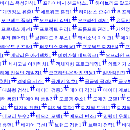
바이스 음성인식
1
프라이버시 샌드박스
1
하이브리드 알고
개인정보 유출
1
네트워크 혼잡
1
라이선스 준수
1
리프레
오브젝트 풀링
1
오프라인 강연
1
오프라인 결제
1
유동인
프로세스 개선
1
프로젝트 관리
1
프롬프트 관리
1
개인정
라우저 렌더링
1
브랜디드 하우스
1
앰비소닉 마이크
1
에이
클라우드 인프라
1
퍼포먼스 마케팅
1
프로덕트 디자인
4
프
버
1
메달리온 아키텍처
1
비허가형 네트워크
1
오프라인 
0
헥사고널 아키텍처
1
객체지향 프로그래밍
1
의료기기 
리에 진심인 개발자
1
오프라인-온라인 연동
1
일반적인?
1
추천
1
결맞음 시간
1
공개키 암호
1
공급망 공격
2
글로
대화형 검색
1
데이터 검증
3
데이터 격리
1
데이터 계보
1
터 통합
1
데이터 품질
2
도로명 주소
1
도메인 모델
1
신용
1
디지털 전환
1
디지털 통화
1
디지털 트윈
11
디지털
메모리 누수
2
메모리 모델
1
메모리 변조
1
명령어 우회
1
 휴먼
1
베지어 곡선
1
브랜드 경험
1
브랜치 전략
1
비대