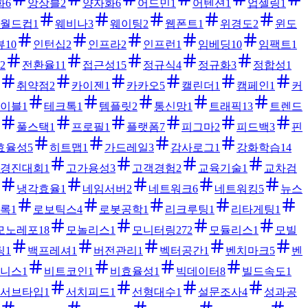
화
6
앙상블
2
양자화
6
어드민
1
어텐션
1
업셀링
1
월드컵
1
웨비나
3
웨이팅
2
웹폰트
1
위경도
2
윈도
뷰
10
인턴십
2
인프라
2
인프런
1
임베딩
10
임팩트
1
2
전환율
11
접근성
15
정규식
4
정규화
3
정합성
1
취약점
2
카이젠
1
카카오
5
캘린더
1
캠페인
1
커
이블
1
테크톡
1
템플릿
2
통신망
1
트래픽
13
트렌드
풀스택
1
프로필
1
플랫폼
7
피그마
2
피드백
3
핀
효율성
5
히트맵
1
가드레일
3
감사로그
1
강화학습
14
경진대회
1
고가용성
3
고객경험
2
교육기술
1
교차검
냉각효율
1
네임서버
2
네트워크
6
네트워킹
5
뉴스
록
1
로보틱스
4
로봇공학
1
리크루팅
1
리타게팅
1
모노레포
18
모놀리스
1
모니터링
272
모듈리스
1
모빌
팅
1
백프레셔
1
버전관리
1
벡터공간
1
벤치마크
5
벤
니스
1
비트코인
1
비효율성
1
빅데이터
8
빌드속도
1
서브타입
1
서치피드
1
선형대수
1
설문조사
4
성과공