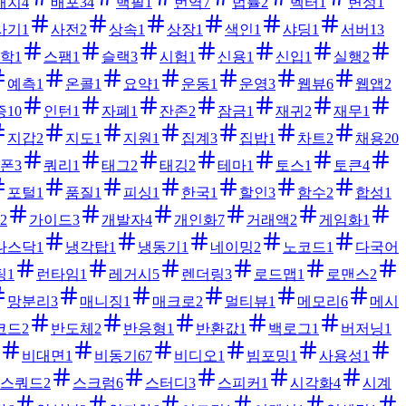
배치
4
배포
34
백필
1
번역
7
법률
2
벡터
1
변성
1
사기
1
사전
2
상속
1
상장
1
색인
1
샤딩
1
서버
13
학
1
스팸
1
슬랙
3
시험
1
신용
1
신입
1
실행
2
예측
1
온콜
1
요약
1
운동
1
운영
3
웹뷰
6
웹앱
2
증
10
인턴
1
자폐
1
잔존
2
잠금
1
재귀
2
재무
1
지갑
2
지도
1
지원
1
집계
3
집밥
1
차트
2
채용
20
폰
3
쿼리
1
태그
2
태깅
2
테마
1
토스
1
토큰
4
포털
1
품질
1
피싱
1
한국
1
할인
3
함수
2
합성
1
2
가이드
3
개발자
4
개인화
7
거래액
2
게임화
1
나스닥
1
냉각탑
1
냉동기
1
네이밍
2
노코드
1
다국어
팅
1
런타임
1
레거시
5
렌더링
3
로드맵
1
로맨스
2
망분리
3
매니징
1
매크로
2
멀티뷰
1
메모리
6
메시
코드
2
반도체
2
반응형
1
반환값
1
백로그
1
버저닝
1
비대면
1
비동기
67
비디오
1
빔포밍
1
사용성
1
스쿼드
2
스크럼
6
스터디
3
스피커
1
시각화
4
시계