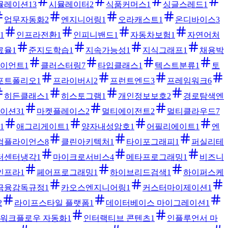
뮬레이션
13
시뮬레이터
2
식품커머스
1
싱글스레드
1
업무자동화
2
엔지니어링
1
오라캐스트
1
온디바이스
3
1
인프라전환
1
인피니밴드
1
자동차보험
1
자연어처
료율
1
준지도학습
1
지속가능성
1
지식그래프
1
채용박
이언트
1
클러스터링
7
타입클래스
1
텍스트분류
1
토
포트폴리오
1
프라이버시
2
프런트엔드
3
프레임워크
6
히든클래스
1
히스토그램
1
개인정보보호
2
경로탐색엔
이션
31
마켓플레이스
2
멀티에이전트
2
멀티클라우드
7
1
애그리게이트
1
양자내성암호
1
어필리에이트
1
엔
컴플라이언스
8
클린아키텍처
1
타이포그래피
1
퍼실리테
터센터냉각
1
마이크로서비스
4
메타프로그래밍
1
비즈니
인프라
1
페어프로그래밍
1
하이브리드검색
1
하이퍼스케
금융감독규정
1
카오스엔지니어링
1
커스터마이제이션
1
2
라이프스타일 플랫폼
1
데이터베이스 마이그레이션
1
워크플로우 자동화
1
인터랙티브 콘텐츠
1
인플루언서 마