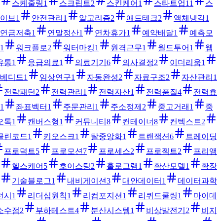
스케줄링
1
스크립트
2
스킨케어
1
스타트업
11
스
이브
1
안전관리
1
알고리즘
2
애드테크
2
액체냉각
1
연금저축
1
연말정산
1
연차휴가
1
예약배달
1
예측모
1
워크플로
2
워터마킹
1
원격근무
1
월드투어
1
웹
유통
1
응급의료
1
의료기기
6
의사결정
2
이더리움
1
베디드
1
임상연구
1
자동완성
2
자료구조
2
자산관리
1
전략패턴
2
전력관리
1
전력자산
1
전력품질
4
전력효
1
좌표벡터
1
주문관리
1
주소정제
2
중고거래
1
중
오톡
1
캔버스형
1
커뮤니티
8
컨테이너
8
컨텍스트
2
클린코드
1
키오스크
1
탈중앙화
1
트랜잭션
6
트레이딩
프로덕트
5
프로모션
7
프로세스
2
프로젝트
2
프리앰
헬스케어
5
호이스팅
2
홀로그램
1
확산모델
1
확장
기술블로그
1
내비게이션
3
대안데이터
1
데이터과학
턴시
1
리더십원칙
1
리컴포지션
1
리퀴드쿨링
1
마이데
소수점
2
부하테스트
4
분산시스템
1
비상발전기
2
비지