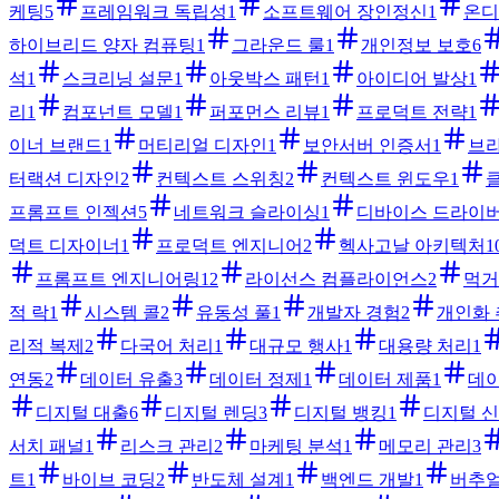
케팅
5
프레임워크 독립성
1
소프트웨어 장인정신
1
온디
하이브리드 양자 컴퓨팅
1
그라운드 룰
1
개인정보 보호
6
석
1
스크리닝 설문
1
아웃박스 패턴
1
아이디어 발상
1
리
1
컴포넌트 모델
1
퍼포먼스 리뷰
1
프로덕트 전략
1
이너 브랜드
1
머티리얼 디자인
1
보안서버 인증서
1
브
터랙션 디자인
2
컨텍스트 스위칭
2
컨텍스트 윈도우
1
프롬프트 인젝션
5
네트워크 슬라이싱
1
디바이스 드라이
덕트 디자이너
1
프로덕트 엔지니어
2
헥사고날 아키텍처
1
프롬프트 엔지니어링
12
라이선스 컴플라이언스
2
먹거
적 락
1
시스템 콜
2
유동성 풀
1
개발자 경험
2
개인화 
리적 복제
2
다국어 처리
1
대규모 행사
1
대용량 처리
1
연동
2
데이터 유출
3
데이터 정제
1
데이터 제품
1
데이
디지털 대출
6
디지털 렌딩
3
디지털 뱅킹
1
디지털 
서치 패널
1
리스크 관리
2
마케팅 분석
1
메모리 관리
3
트
1
바이브 코딩
2
반도체 설계
1
백엔드 개발
1
버추얼