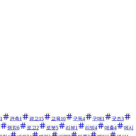
1
관측
1
광고
15
교육
10
구독
4
구매
1
굿즈
3
랭킹
6
로고
2
로봇
5
리뷰
1
리빙
4
매출
4
메시