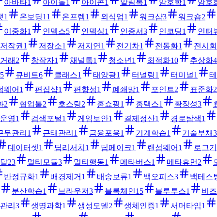
아바타
1
아이돌
1
아이콘
1
알림톡
1
암호학
1
암호
챗
1
온보딩
11
온프렘
1
외식업
1
워크샵
3
워크숍
2
이중화
1
인덱스
5
인덱싱
1
인증서
3
인코딩
1
인터
저작권
1
저장소
1
저지연
1
전기차
1
전동화
1
전시회
거래
2
창작자
1
채널톡
1
청소년
1
최적화
10
추상화
4
5
큐비트
6
클래스
1
태양광
1
터널링
1
터미널
1
테
펌웨어
1
편집샵
1
편향성
1
폐쇄망
1
포인트
2
표준화
2
화
2
협업툴
2
호스팅
2
홈쇼핑
1
홈택스
1
확장성
3
운영
1
검색포털
1
게임보안
1
결제정산
1
경로탐색
1
근무관리
1
근태관리
1
금융포용
1
기계학습
1
기술부채
3
데이터셋
1
딥리서치
1
딥페이크
1
랜섬웨어
1
로그기
달
23
멀티모듈
3
멀티행동
1
메타버스
1
메타휴먼
2
반정규화
1
배경제거
1
배송보류
1
백오피스
3
백테스
분산학습
1
브라우저
3
블록체인
15
블루투스
1
비즈
관리
3
생명과학
1
생성모델
2
생체인증
1
서머타임
1