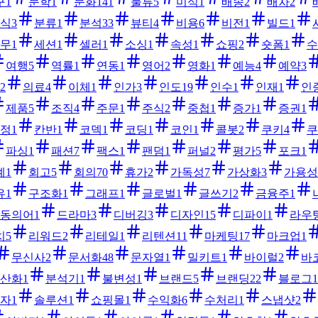
구
1
문학
1
문화
141
물류
5
미식
1
배송
2
배차
2
식
3
분류
1
분석
33
뷰티
4
비용
6
비전
1
빌드
1
무
1
세션
1
셀러
1
소싱
1
속성
1
쇼핑
2
숏폼
1
수
여행
5
역률
1
연동
1
영어
2
영화
1
예능
4
예약
3
2
의료
4
이체
1
인가
3
인도
19
인수
1
인재
1
인
제품
5
조직
4
주문
1
주식
2
중첩
1
증가
1
증권
1
정
1
칸반
1
코덱
1
코딩
1
코인
1
콜봇
2
쿠키
4
쿠
파싱
1
패션
7
팩스
1
팬덤
1
퍼널
2
평가
5
포크
1
계
1
회고
5
회의
70
휴가
2
가독성
7
가상화
3
가용성
유
1
구조화
1
그래프
1
글로벌
1
글쓰기
2
금융주
1
동의어
1
드라마
3
디버깅
3
디자인
15
디파이
1
라우
치
5
리워드
2
리테일
1
리텐션
11
마케팅
17
마크업
1
무신사
2
문서화
48
문자열
1
밀키트
1
바이럴
2
바
산화
1
분석기
1
불변성
1
브랜드
5
브랜딩
22
블로그
1
자
1
솔루션
1
쇼핑몰
1
수익화
6
수처리
1
스냅샷
2