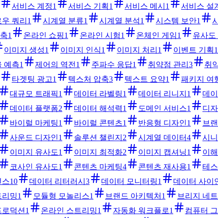
서비스 계정
1
서비스 기획
1
서비스 메시
1
서비스 설
우 쿼리
1
시계열 분류
1
시계열 분석
1
시스템 보안
1
압축
1
온라인 쇼핑
1
온라인 시험
1
온체인 게임
1
유사도
이미지 생성
1
이미지 인식
1
이미지 처리
1
이벤트 기획
1
 예측
1
제어의 역전
1
주파수 응답
1
취약점 관리
3
취약
타겟팅 광고
1
텍스처 압축
3
텍스트 요약
1
패키지 여
대규모 트래픽
1
데이터 라벨링
1
데이터 리니지
1
데이
데이터 플랫폼
2
데이터 해석력
1
도메인 서비스
1
디자
바이럴 마케팅
1
바이럴 콘텐츠
1
반응형 디자인
1
브랜
사운드 디자인
1
솔루션 챌린지
2
시계열 데이터
4
시니
이미지 유사도
1
이미지 최적화
2
이미지 캡셔닝
1
이해
코사인 유사도
1
콘텐츠 마케팅
4
콘텐츠 재사용
1
테스
넌스
10
데이터 리터러시
3
데이터 모니터링
1
데이터 사이
트리밍
1
모듈형 모놀리스
1
브랜드 아키텍처
1
브리지 네
프로덕션
1
온라인 스트리밍
1
자동화 워크플로
1
컴퓨터 