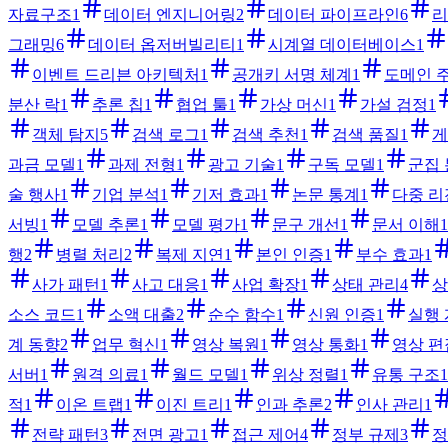
자료구조
1
데이터 엔지니어링
2
데이터 파이프라인
6
리
그래밍
6
데이터 옵저버빌리티
1
시계열 데이터베이스
1
이벤트 드리븐 아키텍처
1
공개키 서명 체계
1
도메인 
분산 락
1
추론 칩
1
협업 툴
1
가상 머신
1
가설 검정
1
객체 탐지
5
검색 로그
1
검색 추천
1
검색 품질
1
게
과금 모델
1
과제 전형
1
광고 기술
1
구독 모델
1
군집
술 행사
1
기업 분석
1
기저 효과
1
논문 통계
1
다중 리
서빙
1
모델 추론
1
모델 평가
1
문구 개선
1
문서 이해
1
행
2
병렬 처리
2
복제 지연
1
본인 인증
1
부수 효과
1
사가 패턴
1
사고 대응
1
사업 확장
1
상태 관리
4
상
소스 코드
1
소액 대출
2
순수 함수
1
신원 인증
1
실행
계 동향
2
업무 혁신
1
영상 복원
1
영상 통화
1
영상 편
서버
1
원격 의료
1
월드 모델
1
위상 정렬
1
유통 구조
1
적
1
이온 트랩
1
이진 트리
1
인과 추론
2
인사 관리
1
전략 패턴
3
전면 광고
1
접근 제어
4
정부 규제
3
정