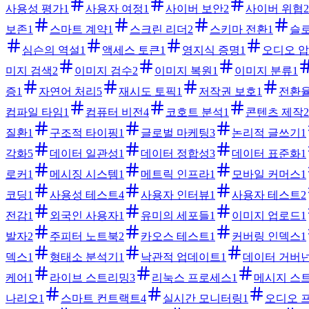
사용성 평가
1
사용자 여정
1
사이버 보안
2
사이버 위협
2
보존
1
스마트 계약
1
스크린 리더
2
스키마 전환
1
슬로
심슨의 역설
1
액세스 토큰
1
영지식 증명
1
오디오 
미지 검색
2
이미지 검수
2
이미지 복원
1
이미지 분류
1
증
1
자연어 처리
5
재시도 토픽
1
저작권 보호
1
전환율
컴파일 타임
1
컴퓨터 비전
4
코호트 분석
1
콘텐츠 제작
2
질환
1
구조적 타이핑
1
글로벌 마케팅
3
논리적 글쓰기
1
각화
5
데이터 일관성
1
데이터 정합성
3
데이터 표준화
1
로커
1
메시징 시스템
1
메트릭 인프라
1
모바일 커머스
1
코딩
1
사용성 테스트
4
사용자 인터뷰
1
사용자 테스트
2
전감
1
외국인 사용자
1
유미의 세포들
1
이미지 업로드
1
발자
2
주피터 노트북
2
카오스 테스트
1
커버링 인덱스
1
덱스
1
형태소 분석기
1
낙관적 업데이트
1
데이터 거버
케어
1
라이브 스트리밍
3
리눅스 프로세스
1
메시지 스
나리오
1
스마트 컨트랙트
4
실시간 모니터링
1
오디오 