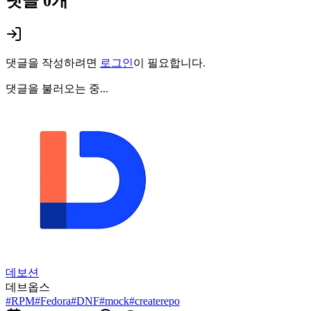
댓글
0
개
댓글을 작성하려면
로그인
이 필요합니다.
댓글을 불러오는 중...
데보션
데브옵스
#
RPM
#
Fedora
#
DNF
#
mock
#
createrepo