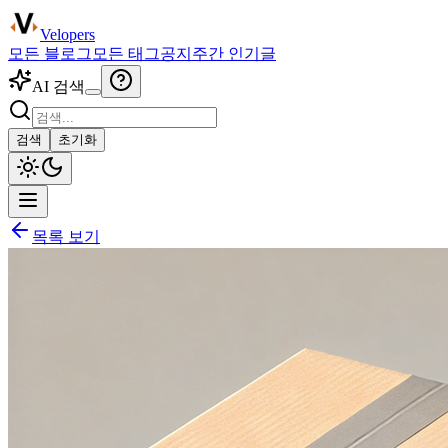
Velopers
모든 블로그
모든 태그
공지
주간 인기글
AI 검색
검색
초기화
목록 보기