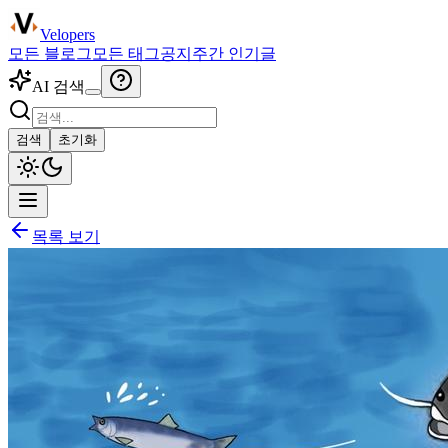
Velopers
모든 블로그
모든 태그
공지
주간 인기글
AI 검색
검색
초기화
목록 보기