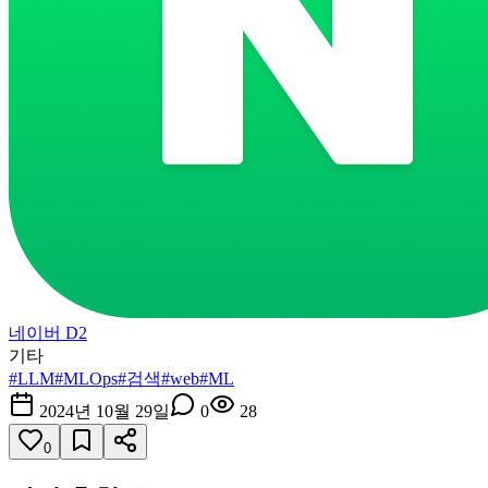
네이버 D2
기타
#
LLM
#
MLOps
#
검색
#
web
#
ML
2024년 10월 29일
0
28
0