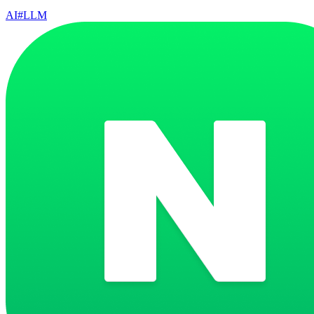
AI
#
LLM