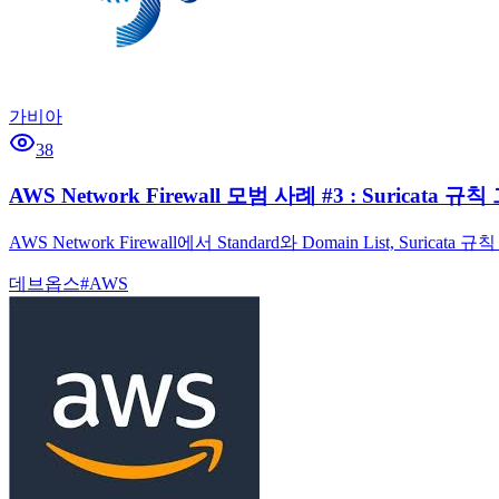
가비아
38
AWS Network Firewall 모범 사례 #3 : Suricata 
AWS Network Firewall에서 Standard와 Domain List
데브옵스
#
AWS