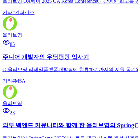
올리브영 QA팀이 2025 QA Korea Conference에 참여
기타
#
컨퍼런스
올리브영
85
주니어 개발자의 우당탕탕 입사기
CJ올리브영 리테일플랫폼개발팀에 합류하기까지의 지원 동기와 준
기타
#
MSA
올리브영
23
외부 백엔드 커뮤니티와 함께 한 올리브영의 SpringCa