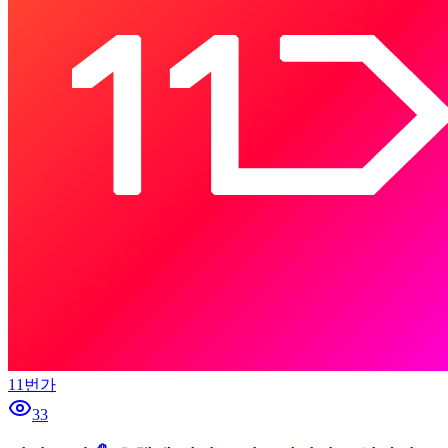
11번가
33