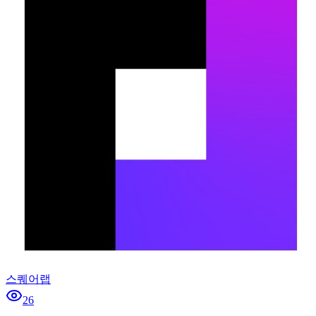
스퀘어랩
26