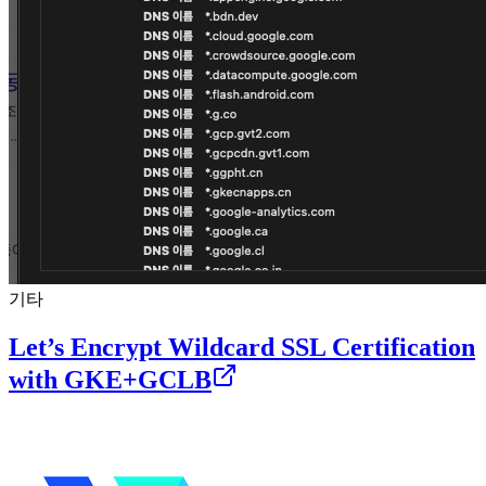
기타
Let’s Encrypt Wildcard SSL Certification
with GKE+GCLB