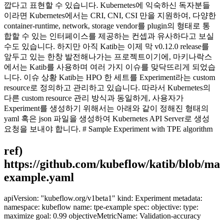
깝다고 표현할 수 있습니다. Kubernetes에 익숙하신 독자분들
이라면 Kubernetes에서는 CRI, CNI, CSI 만을 지원하여, 다양한
container-runtime, network, storage vendor를 plugin의 형태로 통
합할 수 있는 인터페이스를 제공하는 컨셉과 유사하다고 보실
수도 있습니다. 하지만 아직 Katib는 이제 막 v0.12.0 release를
앞두고 있는 한창 발전해나가는 프로젝트이기에, 마키나락스
에서는 Katib를 사용하며 여러 가지 이슈를 맞닥뜨리게 되었습
니다. 이슈 상황 Katib는 HPO 한 세트를 Experiment라는 custom
resource로 정의하고 관리하고 있습니다. 따라서 Kubernetes의
다른 custom resource 관리 방식과 동일하게, 사용자가
Experiment를 생성하기 위해서는 아래와 같이 정해진 형태의
yaml 혹은 json 파일을 생성하여 Kubernetes API Server로 생성
요청을 보내야 합니다. # Sample Experiment with TPE algorithm
ref)
https://github.com/kubeflow/katib/blob/ma
example.yaml
apiVersion: "kubeflow.org/v1beta1" kind: Experiment metadata:
namespace: kubeflow name: tpe-example spec: objective: type:
maximize goal: 0.99 objectiveMetricName: Validation-accuracy