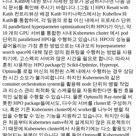
니다. Katib에 대한 보다 자세한 정보가 궁금하시다면 다음 공
식 문서를 확인해 주시기 바랍니다. [그림 1] HPO Result with
Katib 컨트리뷰션 배경 Katib 마키나락스에서는 Kubeflow와
Katib를 통합하여, 각 팀원의 로컬 머신 내에서 프로세스 단위
의 parallelized hyperparmeter optimization(이하 HPO)가 아닌, 약
10 개의 GPU 서버를 통합한 사내 Kubernetes cluster 에서 pod
단위의 parallelized HPO을 수행하고 있습니다. HPO의 성능을
끌어올리는 가장 흔한 방법으로는 대규모의 hyperparameter
search space에 대해 많은 양의 컴퓨팅을 수행하는 방법을 사용
하기에, 고스펙의 서버와 많은 시간을 필요로 합니다. 따라서
흔히 사용하는 HPO package인 Scikit-Optimize, Hyperopt,
Optuna를 로컬 머신의 제한된 스펙 내에서 수행하는 경우 상당
한 시간 소모가 불가피합니다. 하지만 Kubernetes와 같은
container orchestration system을 활용해 node 단위의 병렬 작업
과 리소스 관리 최적화 및 스케줄링을 자동화한다면 훨씬 효율
적인 실험을 수행할 수 있습니다. 물론 Optuna와 Ray-tune을 비
롯한 HPO package들에서도, 다수의 서버를 cluster로 구성하거
나, 혹은 기존 Kubernetes cluster에서 worker를 나누어 병렬 작
업을 수행할 수 있는 기능을 지원하고 있습니다. 하지만 이들
은 처음부터 Kubernetes native하게 설계되지 않은 프로젝트이
기 때문에 Kubernetes cluster에서 사용하기에는 다소 활용도가
떨어지는 부분이 있습니다. 예를 들어 Optuna를 Kubernetes에