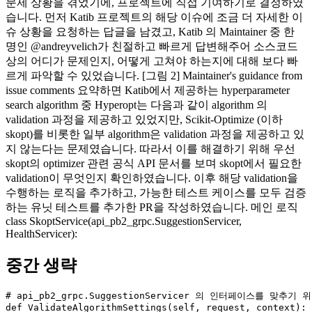
문제 상황을 겪었기에, 프로젝트에 직접 기여하기로 결정하였
습니다. 먼저 Katib 프로젝트의 해당 이슈에 조금 더 자세한 이
슈 상황을 요청하는 답글을 남겼고, Katib 의 Maintainer 중 한
명인 @andreyvelich가 친절하고 빠르게 답변해주어 소스코드
상의 어디가 문제인지, 어떻게 고쳐야 하는지에 대해 보다 빠
르게 파악할 수 있었습니다. [그림 2] Maintainer's guidance from
issue comments 요약하면 Katib에서 제공하는 hyperparameter
search algorithm 중 Hyperopt는 다음과 같이 algorithm 의
validation 과정을 제공하고 있었지만, Scikit-Optimize (이하
skopt)를 비롯한 일부 algorithm은 validation 과정을 제공하고 있
지 않는다는 문제였습니다. 따라서 이를 해결하기 위해 우선
skopt의 optimizer 관련 공식 API 문서를 보며 skopt에서 필요한
validation이 무엇인지 확인하였습니다. 이후 해당 validation을
수행하는 로직을 추가하고, 가능한 테스트 케이스를 모두 검증
하는 유닛 테스트를 추가한 PR을 작성하였습니다. 메인 로직
class SkoptService(api_pb2_grpc.SuggestionServicer,
HealthServicer):
중간 생략
# api_pb2_grpc.SuggestionServicer 의 인터페이스를 맞추기 
def ValidateAlgorithmSettings(self, request, context):
