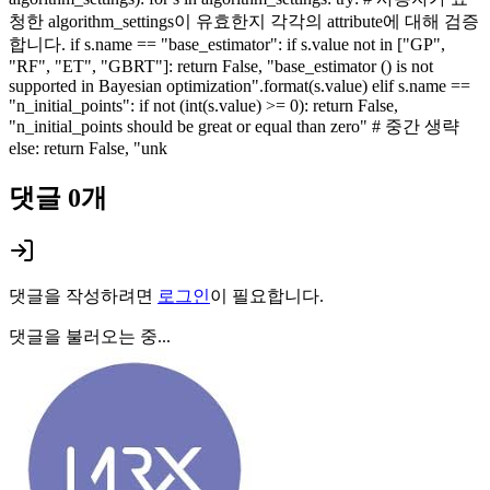
청한 algorithm_settings이 유효한지 각각의 attribute에 대해 검증
합니다. if s.name == "base_estimator": if s.value not in ["GP",
"RF", "ET", "GBRT"]: return False, "base_estimator () is not
supported in Bayesian optimization".format(s.value) elif s.name ==
"n_initial_points": if not (int(s.value) >= 0): return False,
"n_initial_points should be great or equal than zero" # 중간 생략
else: return False, "unk
댓글
0
개
댓글을 작성하려면
로그인
이 필요합니다.
댓글을 불러오는 중...