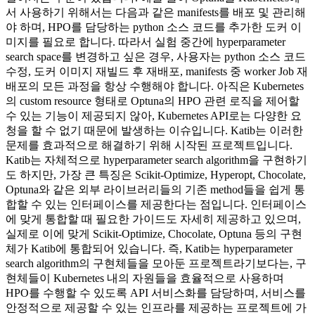
서 사용하기 위해서는 다음과 같은 manifests를 배포 및 관리해
야 하며, HPO를 담당하는 python 소스 코드를 추가한 도커 이
미지를 필요로 합니다. 따라서 실험 중간에 hyperparameter
search space를 변경하고 싶은 경우, 사용자는 python 소스 코드
수정, 도커 이미지 재빌드 후 재배포, manifests 중 worker Job 재
배포의 모든 과정을 항상 수행해야 합니다. 아직은 Kubernetes
의 custom resource 형태로 Optuna의 HPO 관련 로직을 제어할
수 있는 기능이 제공되지 않아, Kubernetes API로는 다양한 요
청을 할 수 없기 때문에 발생하는 이슈입니다. Katib는 이러한
문제를 효과적으로 해결하기 위해 시작된 프로젝트입니다.
Katib는 자체적으로 hyperparameter search algorithm을 구현하기
도 하지만, 가장 큰 특징은 Scikit-Optimize, Hyperopt, Chocolate,
Optuna와 같은 외부 라이브러리들의 기존 method들을 쉽게 통
합할 수 있는 인터페이스를 제공한다는 점입니다. 인터페이스
에 맞게 통합할 때 필요한 가이드도 자세히 제공하고 있으며,
실제로 이에 맞게 Scikit-Optimize, Chocolate, Optuna 등의 구현
체가 Katib에 통합되어 있습니다. 즉, Katib는 hyperparameter
search algorithm의 구현체들을 모아둔 프로젝트라기보다는, 구
현체들이 Kubernetes 내의 자원들을 효율적으로 사용하며
HPO를 수행할 수 있도록 API 서비스화를 담당하며, 서비스를
안정적으로 제공할 수 있는 인프라를 제공하는 프로젝트에 가