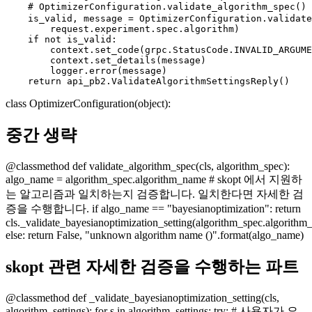
    # OptimizerConfiguration.validate_algorithm_spe
    is_valid, message = OptimizerConfiguration.validate
        request.experiment.spec.algorithm)

    if not is_valid:

        context.set_code(grpc.StatusCode.INVALID_ARGUME
        context.set_details(message)

        logger.error(message)

class OptimizerConfiguration(object):
중간 생략
@classmethod def validate_algorithm_spec(cls, algorithm_spec):
algo_name = algorithm_spec.algorithm_name # skopt 에서 지원하
는 알고리즘과 일치하는지 검증합니다. 일치한다면 자세한 검
증을 수행합니다. if algo_name == "bayesianoptimization": return
cls._validate_bayesianoptimization_setting(algorithm_spec.algorithm_
else: return False, "unknown algorithm name ()".format(algo_name)
skopt 관련 자세한 검증을 수행하는 파트
@classmethod def _validate_bayesianoptimization_setting(cls,
algorithm_settings): for s in algorithm_settings: try: # 사용자가 요