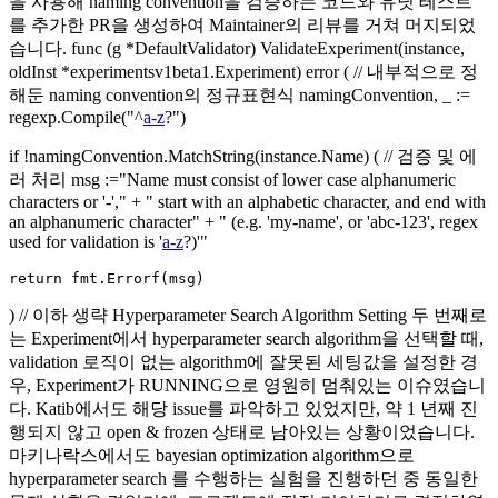
을 사용해 naming convention을 검증하는 코드와 유닛 테스트
를 추가한 PR을 생성하여 Maintainer의 리뷰를 거쳐 머지되었
습니다. func (g *DefaultValidator) ValidateExperiment(instance,
oldInst *experimentsv1beta1.Experiment) error ( // 내부적으로 정
해둔 naming convention의 정규표현식 namingConvention, _ :=
regexp.Compile("^
a-z
?")
if !namingConvention.MatchString(instance.Name) ( // 검증 및 에
러 처리 msg :="Name must consist of lower case alphanumeric
characters or '-'," + " start with an alphabetic character, and end with
an alphanumeric character" + " (e.g. 'my-name', or 'abc-123', regex
used for validation is '
a-z
?)'"
) // 이하 생략 Hyperparameter Search Algorithm Setting 두 번째로
는 Experiment에서 hyperparameter search algorithm을 선택할 때,
validation 로직이 없는 algorithm에 잘못된 세팅값을 설정한 경
우, Experiment가 RUNNING으로 영원히 멈춰있는 이슈였습니
다. Katib에서도 해당 issue를 파악하고 있었지만, 약 1 년째 진
행되지 않고 open & frozen 상태로 남아있는 상황이었습니다.
마키나락스에서도 bayesian optimization algorithm으로
hyperparameter search 를 수행하는 실험을 진행하던 중 동일한