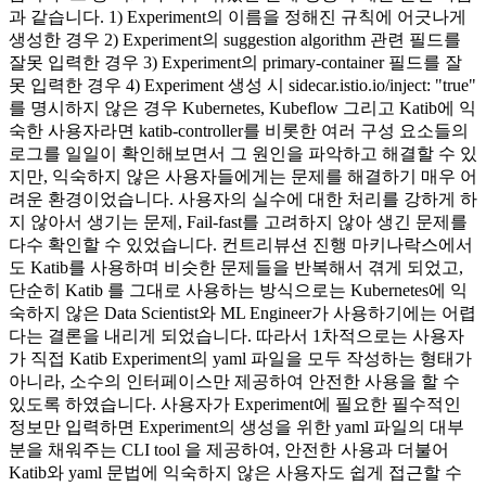
과 같습니다. 1) Experiment의 이름을 정해진 규칙에 어긋나게
생성한 경우 2) Experiment의 suggestion algorithm 관련 필드를
잘못 입력한 경우 3) Experiment의 primary-container 필드를 잘
못 입력한 경우 4) Experiment 생성 시 sidecar.istio.io/inject: "true"
를 명시하지 않은 경우 Kubernetes, Kubeflow 그리고 Katib에 익
숙한 사용자라면 katib-controller를 비롯한 여러 구성 요소들의
로그를 일일이 확인해보면서 그 원인을 파악하고 해결할 수 있
지만, 익숙하지 않은 사용자들에게는 문제를 해결하기 매우 어
려운 환경이었습니다. 사용자의 실수에 대한 처리를 강하게 하
지 않아서 생기는 문제, Fail-fast를 고려하지 않아 생긴 문제를
다수 확인할 수 있었습니다. 컨트리뷰션 진행 마키나락스에서
도 Katib를 사용하며 비슷한 문제들을 반복해서 겪게 되었고,
단순히 Katib 를 그대로 사용하는 방식으로는 Kubernetes에 익
숙하지 않은 Data Scientist와 ML Engineer가 사용하기에는 어렵
다는 결론을 내리게 되었습니다. 따라서 1차적으로는 사용자
가 직접 Katib Experiment의 yaml 파일을 모두 작성하는 형태가
아니라, 소수의 인터페이스만 제공하여 안전한 사용을 할 수
있도록 하였습니다. 사용자가 Experiment에 필요한 필수적인
정보만 입력하면 Experiment의 생성을 위한 yaml 파일의 대부
분을 채워주는 CLI tool 을 제공하여, 안전한 사용과 더불어
Katib와 yaml 문법에 익숙하지 않은 사용자도 쉽게 접근할 수