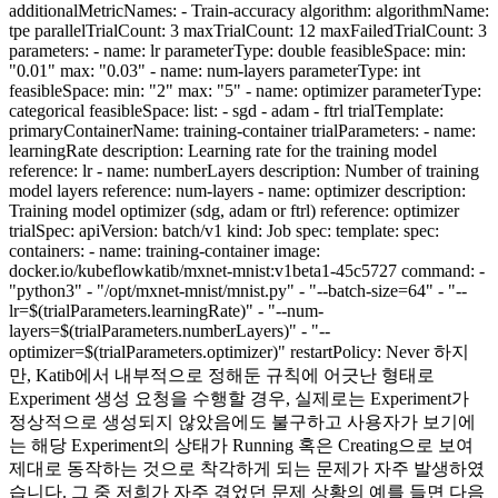
additionalMetricNames: - Train-accuracy algorithm: algorithmName:
tpe parallelTrialCount: 3 maxTrialCount: 12 maxFailedTrialCount: 3
parameters: - name: lr parameterType: double feasibleSpace: min:
"0.01" max: "0.03" - name: num-layers parameterType: int
feasibleSpace: min: "2" max: "5" - name: optimizer parameterType:
categorical feasibleSpace: list: - sgd - adam - ftrl trialTemplate:
primaryContainerName: training-container trialParameters: - name:
learningRate description: Learning rate for the training model
reference: lr - name: numberLayers description: Number of training
model layers reference: num-layers - name: optimizer description:
Training model optimizer (sdg, adam or ftrl) reference: optimizer
trialSpec: apiVersion: batch/v1 kind: Job spec: template: spec:
containers: - name: training-container image:
docker.io/kubeflowkatib/mxnet-mnist:v1beta1-45c5727 command: -
"python3" - "/opt/mxnet-mnist/mnist.py" - "--batch-size=64" - "--
lr=$(trialParameters.learningRate)" - "--num-
layers=$(trialParameters.numberLayers)" - "--
optimizer=$(trialParameters.optimizer)" restartPolicy: Never 하지
만, Katib에서 내부적으로 정해둔 규칙에 어긋난 형태로
Experiment 생성 요청을 수행할 경우, 실제로는 Experiment가
정상적으로 생성되지 않았음에도 불구하고 사용자가 보기에
는 해당 Experiment의 상태가 Running 혹은 Creating으로 보여
제대로 동작하는 것으로 착각하게 되는 문제가 자주 발생하였
습니다. 그 중 저희가 자주 겪었던 문제 상황의 예를 들면 다음