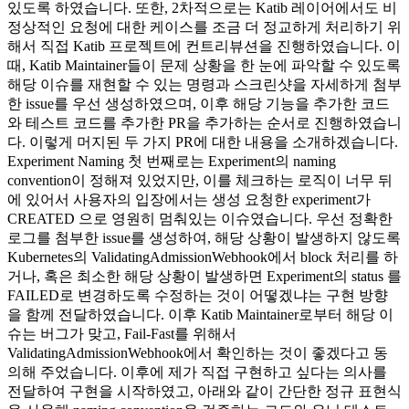
있도록 하였습니다. 또한, 2차적으로는 Katib 레이어에서도 비
정상적인 요청에 대한 케이스를 조금 더 정교하게 처리하기 위
해서 직접 Katib 프로젝트에 컨트리뷰션을 진행하였습니다. 이
때, Katib Maintainer들이 문제 상황을 한 눈에 파악할 수 있도록
해당 이슈를 재현할 수 있는 명령과 스크린샷을 자세하게 첨부
한 issue를 우선 생성하였으며, 이후 해당 기능을 추가한 코드
와 테스트 코드를 추가한 PR을 추가하는 순서로 진행하였습니
다. 이렇게 머지된 두 가지 PR에 대한 내용을 소개하겠습니다.
Experiment Naming 첫 번째로는 Experiment의 naming
convention이 정해져 있었지만, 이를 체크하는 로직이 너무 뒤
에 있어서 사용자의 입장에서는 생성 요청한 experiment가
CREATED 으로 영원히 멈춰있는 이슈였습니다. 우선 정확한
로그를 첨부한 issue를 생성하여, 해당 상황이 발생하지 않도록
Kubernetes의 ValidatingAdmissionWebhook에서 block 처리를 하
거나, 혹은 최소한 해당 상황이 발생하면 Experiment의 status 를
FAILED로 변경하도록 수정하는 것이 어떻겠냐는 구현 방향
을 함께 전달하였습니다. 이후 Katib Maintainer로부터 해당 이
슈는 버그가 맞고, Fail-Fast를 위해서
ValidatingAdmissionWebhook에서 확인하는 것이 좋겠다고 동
의해 주었습니다. 이후에 제가 직접 구현하고 싶다는 의사를
전달하여 구현을 시작하였고, 아래와 같이 간단한 정규 표현식