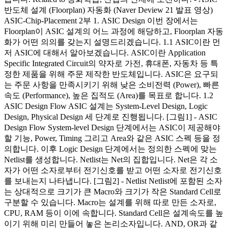
반도체 설계 (Floorplan) 자동화 (Naver Deview 21 발표 영상)
ASIC-Chip-Placement 2부 1. ASIC Design 이번 장에서는
Floorplan이 ASIC 설계의 어느 과정에 해당하고, Floorplan 자동
화가 어떤 의의를 갖는지 설명드리겠습니다. 1.1 ASIC이란 먼
저 ASIC에 대해서 알아보겠습니다. ASIC이란 Application
Specific Integrated Circuit의 약자로 가전, 휴대폰, 자동차 등 특
정한 제품을 위해 주문 제작한 반도체입니다. ASIC은 요구되
는 주문 사항을 만족시키기 위해 낮은 소비전력 (Power), 빠른
속도 (Performance), 높은 집적도 (Area)를 목표로 합니다. 1.2
ASIC Design Flow ASIC 설계는 System-Level Design, Logic
Design, Physical Design 세 단계로 진행됩니다. [그림1] - ASIC
Design Flow System-level Design 단계에서는 ASIC이 제공해야
할 기능, Power, Timing 그리고 Area와 같은 ASIC 스펙 등을 정
의합니다. 이후 Logic Design 단계에서는 정의한 스펙에 맞는
Netlist를 생성합니다. Netlist는 Net의 집합입니다. Net은 각 소
자가 어떤 소자로부터 전기신호를 받고 어떤 소자로 전기신호
를 보내는지 나타냅니다. [그림2] - Netlist Netlist에 포함된 소자
는 상대적으로 크기가 큰 Macro와 크기가 작은 Standard Cell로
구분할 수 있습니다. Macro는 설계를 위해 따로 만든 소자로,
CPU, RAM 등이 이에 속합니다. Standard Cell은 설계속도를 높
이기 위해 미리 만들어 놓은 논리소자입니다. AND, OR과 같