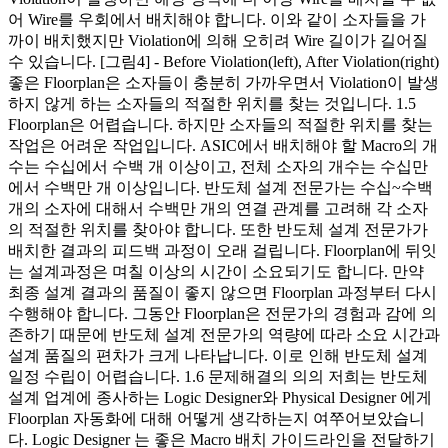
어 Wire를 우회에서 배치해야 합니다. 이와 같이 소자들을 가
까이 배치했지만 Violation에 의해 오히려 Wire 길이가 길어질
수 있습니다. [그림4] - Before Violation(left), After Violation(right)
좋은 Floorplan은 소자들이 충분히 가까우면서 Violation이 발생
하지 않게 하는 소자들의 적절한 위치를 찾는 것입니다. 1.5
Floorplan은 어렵습니다. 하지만 소자들의 적절한 위치를 찾는
작업은 어려운 작업입니다. ASIC에서 배치해야 할 Macro의 개
수는 수십에서 수백 개 이상이고, 전체 소자의 개수는 수십만
에서 수백만 개 이상입니다. 반도체 설계 전문가는 수십~수백
개의 소자에 대해서 수백만 개의 연결 관계를 고려해 각 소자
의 적절한 위치를 찾아야 합니다. 또한 반도체 설계 전문가가
배치한 결과의 피드백 과정이 오래 걸립니다. Floorplan에 뒤잇
는 설계과정은 며칠 이상의 시간이 소요되기도 합니다. 만약
최종 설계 결과의 품질이 좋지 않으면 Floorplan 과정부터 다시
수행해야 합니다. 그동안 Floorplan은 전문가의 경험과 감에 의
존하기 때문에 반도체 설계 전문가의 역량에 따라 소요 시간과
설계 품질의 편차가 크게 나타납니다. 이로 인해 반도체 설계
일정 수립이 어렵습니다. 1.6 문제해결의 의의 저희는 반도체
설계 업계에 종사하는 Logic Designer와 Physical Designer 에게
Floorplan 자동화에 대해 어떻게 생각하는지 여쭈어보았습니
다. Logic Designer 는 좋은 Macro 배치 가이드라인을 전달하기