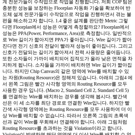
계 전문가들이 수작업으로 작업을 진행합니다. 저희 COP 팀은
충분한 성능을 보장하는 Floorplan 자동화 기술을 확보하여 반
도체 설계 전문가들이 수작업으로 작업을 진행하면서 겪는 불
편을 해소하고자 합니다. 1.4 좋은 설계를 판단한 Metric 그렇
다면 Floorplan에서 성능은 어떻게 측정할까요? Floorplan에서
성능은 PPA(Power, Performance, Area)로 측정합니다. 일반적으
로 Wire 길이가 짧아지면 PPA가 좋아집니다. Wire 길이가 짧아
진다면 전기 신호의 전달이 빨라져 성능이 좋아집니다. 그리고
신호가 전달되는 길이가 짧아져서 전력 사용량은 줄어듭니다.
또한 소자들이 가까이 배치되어 집적도가 올라 낮은 면적을 차
지하게 됩니다. 소자들을 가까이 배치하면 Wire 길이가 짧아집
니다. 하지만 Chip Canvas의 같은 영역에 Wire를 배치할 수 있
는 자원(Routing Resource)은 정해져 있습니다. 아래의 그림4 에
서 왼쪽 그림은 빨간 사각형 영역의 Routing Resource를 모두
사용한 경우 입니다. (Macro 2, Standard Cell 2, Standard Cell 5)
를 연결하는 Wire를 배치하는 경우를 생각해 봅시다. 빨간색
선은 이 세 소자를 최단 경로로 연결한 Wire입니다. 하지만 빨
간색 사각형 영역에는 Routing Resource를 모두 사용하여 더 이
상 Wire를 배치할 수 없습니다. 따라서 오른쪽 그림의 초록색
선과 같이 Wire를 우회해서 연결해야 합니다. 아래 그림처럼
Routing Resource를 초과하는 것을 Violation이라고 합니다.
Violation이 발생하면 해당 영역에 더 이상 Wire를 배치할 수 없