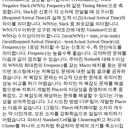
Negative Slack (WNS), Frequency와 같은 Timing Metric으로 측
정합니다. Slack은 신호가 각 소자에 전달될 때 요구사항
(Required Arrival Time)과 실제 도착 시간(Actual Arrival Time)의
차이를 의미합니다. WNS는 Slack 중 최솟값을 의미합니다.
WNS가 0 이하면 요구된 제약조건에 대한 Violation이므로
WNS는 0 이상이어야 합니다. [\text(WNS) = \min_(v\in node)
(\text(Required Arrival Time)(v) - \text(Actual Arrival Time)(v))]
Frequency는 1초당 처리할 수 있는 신호의 수, 즉 연산속도를
의미합니다. Frequency는 높을수록 좋습니다. 요약하면 문제를
다음과 같이 정의할 수 있습니다. 주어진 Netlist에 대해 0 이상
의 WNS와 최대한의 Frequency를 갖는 Macro 배치를 찾는 문제
이번 포스팅에서는 저복잡도 문제에 대한 실험 결과를 공유하
겠습니다. 저 복잡도 문제는 비교적 단순한 문제로 유의미한
성능 비교를 하기 어렵습니다. 하지만 저 복잡도 문제를 해결
함으로써 저희가 개발한 Placer의 타당성을 증명하여 이후 중
복잡도, 고 복잡도에 해당하는 문제를 해결할 수 있다는 가능
성을 보여주었습니다. 3.2 시도한 방법 COP 팀이 개발한 Placer
는 다음과 같습니다. [그림5] - Placer 배치해야할 소자의 개수
는 약 12만개로, 모든 소자를 강화학습으로 일일이 배치하기
어렵습니다. 따라서 Standard Cell들을 Clustering하고 하나의
Cluster를 하나의 소자처럼 취급하여 문제의 크기를 축소시킵