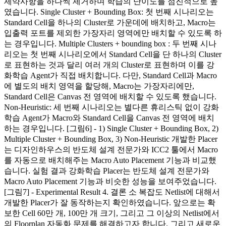
제약사항을 하나씩 제거하며 학습의 난이도를 점진적으로 높
였습니다. Single Cluster + Bounding Box: 첫 번째 시나리오는
Standard Cell을 하나의 Cluster로 가운데에 배치하고, Macro는
입출력 포트를 제외한 가장자리 영역에만 배치할 수 있도록 하
는 경우입니다. Multiple Clusters + bounding box : 두 번째 시나
리오는 첫 번째 시나리오에서 Standard Cell을 단 하나의 Cluster
로 표현하는 것과 달리 여러 개의 Cluster로 표현하며 이를 강
화학습 Agent가 직접 배치합니다. 다만, Standard Cell과 Macro
에 별도의 배치 영역을 할당해, Macro는 가장자리에만,
Standard Cell은 Canvas 전 영역에 배치할 수 있도록 했습니다.
Non-Heuristic: 세 번째 시나리오는 별다른 휴리스틱 없이 강화
학습 Agent가 Macro와 Standard Cell을 Canvas 전 영역에 배치
하는 경우입니다. [그림6] - 1) Single Cluster + Bounding Box, 2)
Multiple Cluster + Bounding Box, 3) Non-Heuristic 개발한 Placer
는 디자인하우스의 반도체 설계 전문가와 ICC2 툴에서 Macro
를 자동으로 배치해주는 Macro Auto Placement 기능과 비교했
습니다. 실험 결과 강화학습 Placer는 반도체 설계 전문가와
Macro Auto Placement 기능과 비슷한 성능을 보여주었습니다.
[그림7] - Experimental Result 4. 결론 소 복잡도 Netlist에 대해서
개발한 Placer가 잘 동작하는지 확인하였습니다. 앞으로는 확
보한 Cell 60만 개, 100만 개 크기, 그리고 그 이상의 Netlist에서
의 Floorplan 자동화 문제를 해결하고자 합니다. 그리고 새로운