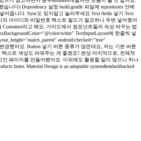
와있으니 참고하면서 공부&middot개발하면 도움이 될 것 같아요.
pendency 설정 build.gradle 파일에 repositories 안에
최신 버전으로 넣어줍니다. Sync도 잊지말고 눌러주세요 Text fields 넣기 Text
. 저는 로그인 페이지의 아이디와 비밀번호 텍스트 필드가 필요하니 두번 넣어줬어
ontainer라고 해요. 가이드에서 컴포넌트들의 속성 바꾸는 법
ndColor="@color/white" TextInputLayout에 한줄씩 넣
height="match_parent" android:checked="true"
int로 색상도 변경했어요. Button 넣기 버튼 종류가 많은데요, 저는 기본 버튼
의 색상과 텍스트 색상도 바꿔주는 게 좋겠죠? 완성 마지막으로, 전체적
카오톡 로그인 페이지를 만들어봤어요. 이외에도 활용할 일이 많으니 하나
s faster. Material Design is an adaptable system&mdashbacked