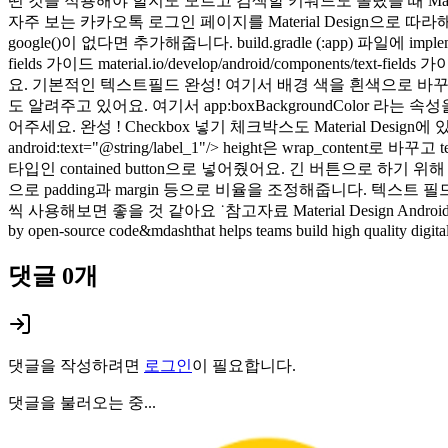
떤 것을 적용해야 할지도 모르고 검색할 키워드도 몰랐을 때 Mate
자주 보는 카카오톡 로그인 페이지를 Material Design으로 따라해볼게요
google()이 없다면 추가해줍니다. build.gradle (:app) 파일에 implem
fields 가이드 material.io/develop/android/comp
요. 기본적인 텍스트필드 완성! 여기서 배경 색을 흰색으로 바꾸
도 알려주고 있어요. 여기서 app:boxBackgroundColor 라는 속성을
어주세요. 완성 ! Checkbox 넣기 체크박스도 Material Design에 있어요. &ltCh
android:text="@string/label_1"/> height은 wrap_
타입인 contained button으로 넣어줬어요. 긴 버튼으로 하기
으로 padding과 margin 등으로 비율을 조정해줍니다. 텍스트
씩 사용해보면 좋을 것 같아요 ˙참고자료 Material Design Android material.io/d
by open-source code&mdashthat helps teams build high quality digital
댓글
0
개
댓글을 작성하려면
로그인
이 필요합니다.
댓글을 불러오는 중...