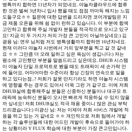
병특까지 합하면 11년차가 되었네요. 야놀자클라우드에 합류
한 것은 벌써 3년차니 입사 했을 때도 점점 까마득 해지는 느낌
도들구요ㅎㅎ 질문에 대한 답변을 드리자면 코어개발팀은 지
금 제품 오픈을 위해 쉼 없이 런하고 있습니다. 이 부분에 함께
고민하고 합류해 주실 개발자 분들을 적극적으로 모시고 있구
요! 지금 이 두 가지가 저의 가장 큰 고민이 아닐까싶네요:) 김
광용 님: 면우 님처럼 저도 병특생활까지 합하면 16년차네요.
현재 이러다 야놀자 사번에서 거의 앞부분을 찍고 갈 것 같네
요 ㅎㅎ 그만큼 더 오래 일하고 싶은 욕심이 생깁니다:) 저는
평소에 고민했던 부분을 말씀드리고 싶은데요. DHUB 시스템
이 야놀자 단일 프로덕트로 봤을 때도 트래픽이 세 손가락 안
에 들어요. 어마어마한 수준이라 항상 긴장의 연속으로 일을
하고 있다는점..? 저희가 잘못 만지기라도 하면 야놀자 시스템
에 영향을 주는 경우도 있어서 더욱 그런 거 같구요. 이에 저희
DHUB실에 합류해주실 분들은 신중하신 분들이나 대규모 트
래픽에 능숙하신 분들이 오시면 빠르게 적응하실 수 있지 않을
까 싶네요! 저희 DHUB실도 적극 채용 중이니 많은 관심 부탁
드리겠습니다:) 이광신 님: 저는 이제야 저희 서비스 개발에 적
응을 하고 있는 거 같네요 ㅎㅎ 개인적으로 저희 팀에서 개발
하는 각 솔루션들에 대한 어드민 개발이 후속으로 들어가야 하
는 상황이라 Y FLUX 학습에 대한 부분이 가장 큰고민입니다.