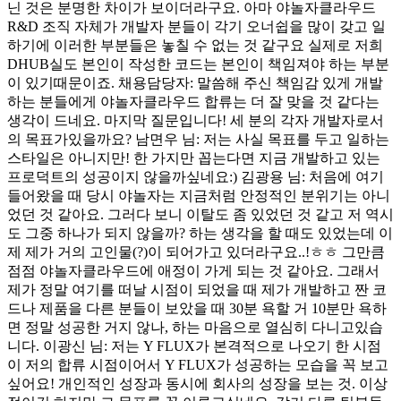
닌 것은 분명한 차이가 보이더라구요. 아마 야놀자클라우드
R&D 조직 자체가 개발자 분들이 각기 오너쉽을 많이 갖고 일
하기에 이러한 부분들은 놓칠 수 없는 것 같구요 실제로 저희
DHUB실도 본인이 작성한 코드는 본인이 책임져야 하는 부분
이 있기때문이죠. 채용담당자: 말씀해 주신 책임감 있게 개발
하는 분들에게 야놀자클라우드 합류는 더 잘 맞을 것 같다는
생각이 드네요. 마지막 질문입니다! 세 분의 각자 개발자로서
의 목표가있을까요? 남면우 님: 저는 사실 목표를 두고 일하는
스타일은 아니지만! 한 가지만 꼽는다면 지금 개발하고 있는
프로덕트의 성공이지 않을까싶네요:) 김광용 님: 처음에 여기
들어왔을 때 당시 야놀자는 지금처럼 안정적인 분위기는 아니
었던 것 같아요. 그러다 보니 이탈도 좀 있었던 것 같고 저 역시
도 그중 하나가 되지 않을까? 하는 생각을 할 때도 있었는데 이
제 제가 거의 고인물(?)이 되어가고 있더라구요..!ㅎㅎ 그만큼
점점 야놀자클라우드에 애정이 가게 되는 것 같아요. 그래서
제가 정말 여기를 떠날 시점이 되었을 때 제가 개발하고 짠 코
드나 제품을 다른 분들이 보았을 때 30분 욕할 거 10분만 욕하
면 정말 성공한 거지 않나, 하는 마음으로 열심히 다니고있습
니다. 이광신 님: 저는 Y FLUX가 본격적으로 나오기 한 시점
이 저의 합류 시점이어서 Y FLUX가 성공하는 모습을 꼭 보고
싶어요! 개인적인 성장과 동시에 회사의 성장을 보는 것. 이상