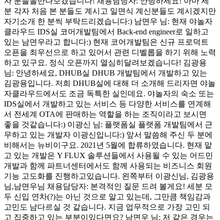
자 분들을만나보겠습니다! 채용담당자: 안녕하세요! 아마 세
분 각자 처음 본 분들도 계시고 일면식 계신분들도 계시겠지만
자기소개 한 분씩 부탁드리겠습니다:) 남면우 님: 현재 야놀자
클라우드 IDS실 코어개발팀에서 Back-end engineer로 일하고
있는 남면우라고 합니다:) 현재 코어개발팀은 신규 프로덕트
오픈을 최우선으로 하고 있어서 관련 디벨롭을 하기 위해 노력
하고 있구요. 정식 오픈까지 열심히달려보겠습니다! 김광용
님: 안녕하세요, DHUB실 DHUB 개발팀에서 개발하고 있는
김광용입니다. 저희 DHUB실에 대해 더 소개해 드리자면 야놀
자클라우드에서도 조금 독특한 실인데요. 야놀자의 숙소 또는
IDS실에서 개발하고 있는 서비스 등 다양한 서비스를 연계해
서 전세계 OTA에 판매하는 역할을 하는 조직이라고 보시면
좋을 것같습니다:) 이광신 님: 플랫폼실 플랫폼 개발팀에서 근
무하고 있는 개발자 이광신입니다:) 앞서 말씀해 주신 두 분에
비해서는 뉴비이구요. 2021년 5월에 합류하였습니다. 현재 맡
고 있는 개발은 Y FLUX 솔루션들에서 사용될 수 있는 어드민
개발과 함께 파트너센터에서도 함께 사용되는 비즈니스 회원
기능 고도화를 진행하고있습니다. 왼쪽부터 이광신님, 김광용
님,남면우님 채용담당자: 본격적인 질문 드려 볼게요! 세분 모
두 신입 연차(?)는 아닌 것으로 알고 있는데, 그만큼 책임감과
고민도 남다르실 것 같습니다. 지금 업무적으로 가장 고민 되
고 집중하고 있는 부분이있다면요? 남면우 님: 저 같은 경우는