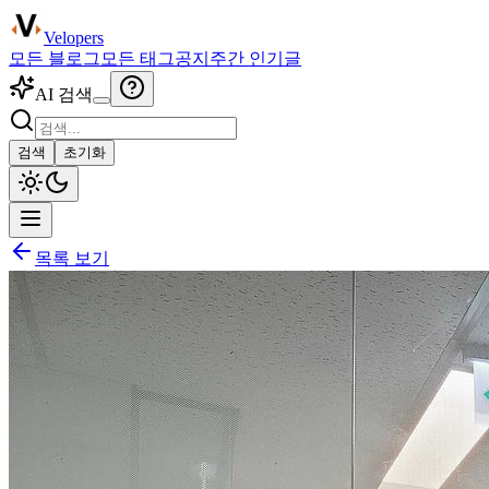
Velopers
모든 블로그
모든 태그
공지
주간 인기글
AI 검색
검색
초기화
목록 보기