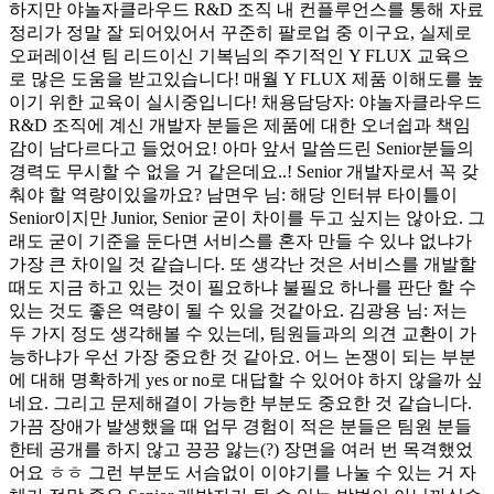
하지만 야놀자클라우드 R&D 조직 내 컨플루언스를 통해 자료
정리가 정말 잘 되어있어서 꾸준히 팔로업 중 이구요, 실제로
오퍼레이션 팀 리드이신 기복님의 주기적인 Y FLUX 교육으
로 많은 도움을 받고있습니다! 매월 Y FLUX 제품 이해도를 높
이기 위한 교육이 실시중입니다! 채용담당자: 야놀자클라우드
R&D 조직에 계신 개발자 분들은 제품에 대한 오너쉽과 책임
감이 남다르다고 들었어요! 아마 앞서 말씀드린 Senior분들의
경력도 무시할 수 없을 거 같은데요..! Senior 개발자로서 꼭 갖
춰야 할 역량이있을까요? 남면우 님: 해당 인터뷰 타이틀이
Senior이지만 Junior, Senior 굳이 차이를 두고 싶지는 않아요. 그
래도 굳이 기준을 둔다면 서비스를 혼자 만들 수 있냐 없냐가
가장 큰 차이일 것 같습니다. 또 생각난 것은 서비스를 개발할
때도 지금 하고 있는 것이 필요하냐 불필요 하나를 판단 할 수
있는 것도 좋은 역량이 될 수 있을 것같아요. 김광용 님: 저는
두 가지 정도 생각해볼 수 있는데, 팀원들과의 의견 교환이 가
능하냐가 우선 가장 중요한 것 같아요. 어느 논쟁이 되는 부분
에 대해 명확하게 yes or no로 대답할 수 있어야 하지 않을까 싶
네요. 그리고 문제해결이 가능한 부분도 중요한 것 같습니다.
가끔 장애가 발생했을 때 업무 경험이 적은 분들은 팀원 분들
한테 공개를 하지 않고 끙끙 앓는(?) 장면을 여러 번 목격했었
어요 ㅎㅎ 그런 부분도 서슴없이 이야기를 나눌 수 있는 거 자