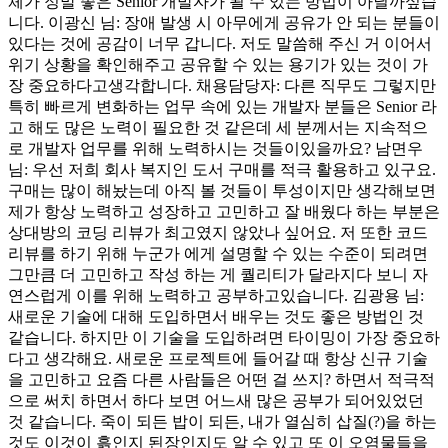
체가 정말 좋은 Senior 개발자가 될 수 있는 방법이 아닐까싶습
니다. 이광신 님: 장애 발생 시 아무에게 공유가 안 되는 분들이
있다는 것에 공감이 너무 갑니다. 저도 말씀해 주신 거 이어서
위기 상황을 확인해주고 공유할 수 있는 용기가 있는 것이 가
장 중요하다고생각합니다. 채용담당자: 다른 직무도 그렇지만
특히 빠르게 변화하는 업무 속에 있는 개발자 분들은 Senior 라
고 해도 많은 노력이 필요한 것 같은데 세 분께서는 지속적으
로 개발자 업무를 위해 노력하시는 것들이있을까요? 남면우
님: 우선 저희 회사 복지인 도서 구매를 적극 활용하고 있구요.
구매는 많이 해놨는데 아직 볼 것들이 투성이지만 생각해보면
제가 항상 노력하고 성장하고 고민하고 잘 배웠다 하는 부분은
상대방의 코딩 리뷰가 최고였지 않았나 싶어요. 저 또한 코드
리뷰를 하기 위해 누군가 에게 설명할 수 있는 수준이 되려면
그만큼 더 고민하고 작성 하는 게 퀄리티가 달라지다 보니 자
연스럽게 이를 위해 노력하고 공부하고있습니다. 김광용 님:
새로운 기술에 대해 도입하면서 배우는 것도 좋은 방법인 것
같습니다. 하지만 이 기술을 도입하려면 타이밍이 가장 중요하
다고 생각해요. 새로운 프로젝트에 들어갈 때 항상 신규 기술
을 고민하고 요즘 다른 사람들은 어떤 걸 쓰지? 하면서 적극적
으로 써치 하면서 하다 보면 어느새 많은 공부가 되어있었던
것 같습니다. 죽이 되든 밥이 되든, 내가 열심히 삽질(?)을 하는
것도 이것이 흙인지 된장인지도 알 수 있고 또 이 오염물들을