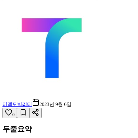
티맵모빌리티
2023년 9월 6일
0
두줄요약