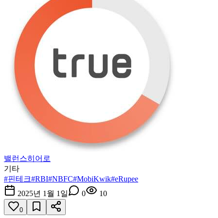
밸런스히어로
기타
#
핀테크
#
RBI
#
NBFC
#
MobiKwik
#
eRupee
2025년 1월 1일
0
10
0