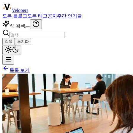
Velopers
모든 블로그
모든 태그
공지
주간 인기글
AI 검색
검색
초기화
목록 보기