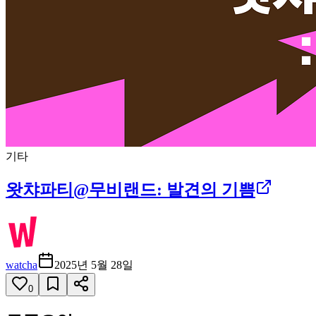
기타
왓챠파티@무비랜드: 발견의 기쁨
watcha
2025년 5월 28일
0