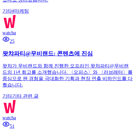
기타
#
마케팅
watcha
25
왓챠파티@무비랜드: 콘텐츠에 진심
왓챠가 무비랜드와 함께 진행한 오프라인 왓챠파티@무비랜
드의 1년 회고를 소개했습니다. 〈오피스〉와 〈러브레터〉를
중심으로 팬 경험을 극대화한 기획과 현장 연출 비하인드를 다
뤘습니다.
기타
기타 관련 글
watcha
51