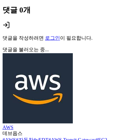
댓글
0
개
댓글을 작성하려면
로그인
이 필요합니다.
댓글을 불러오는 중...
AWS
데브옵스
#
AWS
#
자동차
#
vEDT
#
AWS Transit Gateway
#
EC2