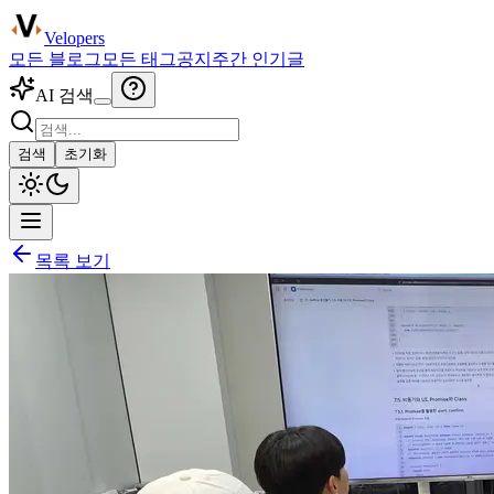
Velopers
모든 블로그
모든 태그
공지
주간 인기글
AI 검색
검색
초기화
목록 보기