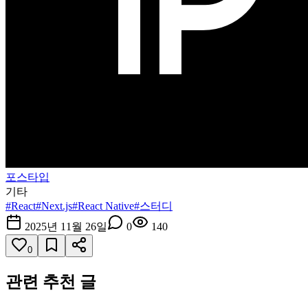
포스타입
기타
#
React
#
Next.js
#
React Native
#
스터디
2025년 11월 26일
0
140
0
관련 추천 글