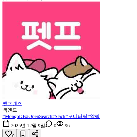
펫프렌즈
백엔드
#
MongoDB
#
OpenSearch
#
Slack
#
모니터링
#
알림
2025년 12월 9일
0
96
0