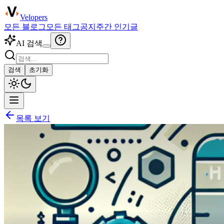
Velopers
모든 블로그
모든 태그
공지
주간 인기글
AI 검색
검색
초기화
목록 보기