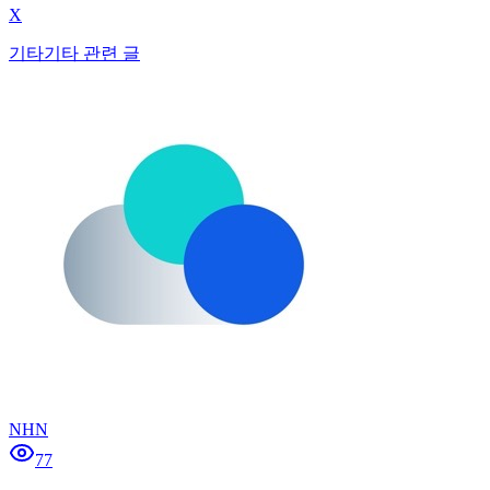
X
기타
기타 관련 글
NHN
77