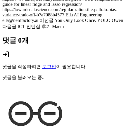
guide-for-linear-ridge-and-lasso-regression/
https://towardsdatascience.com/regularization-the-path-to-bias-
variance-trade-off-b7a7088b4577 Ella AI Engineering
ella@nerdfactory.ai 이전글 You Only Look Once. YOLO Owen
다음글 ICT 인턴십 후기 Maem
댓글
0
개
댓글을 작성하려면
로그인
이 필요합니다.
댓글을 불러오는 중...