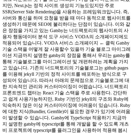
지만, Next.js는 정적 사이트 생성의 기능도있지만 주로
SSR(Server Side Rendering)을 사용하는 프레임워크입니다. 즉,
서버와 통신을 하며 요청을 받을 때 마다 동적으로 웹사이트를
생성하기 때문에 SEO에 불리하다는 단점이 있습니다. 이와 같
은 장점을 가지고 있는 Gatsby는 너드팩토리의 웹사이트의 사
용자 행동데이터 분석 도구 서비스 VODA의 소개페이지에도
적용되어 있습니다. VODA 서비스 소개페이지 ← 클릭 Gatsby
기술 스택을 어떻게 잘 사용할수 있을까 기술 블로그 마이그레
이션 지금까지 설명한 gatsby의 장점을 통해서 우리는 gatsby를
통해 기술블로그를 마이그레이션 및 개편하려는 계획을 가지
고 있습니다. 기존의 너드팩토리의 기술블로그는 github pages
를 이용해 jekyll 기반의 정적 사이트를 배포하는 방식으로 구
성되어 있습니다. 따라서 아래의 문제점으로 기술블로그에 대
한 지속적인 관리와 커스터마이징이 어렵습니다. 너드팩토리
프론트엔드 챕터는 React 기술 스택을 주로 사용한다. 간단하
고 쉽게 사용가능하지만, Ruby 기반인 jekyll의 구조와 Ruby에
익숙하지 않은 이상 커스터마이징에 어려움이 있습니다. Ruby
에 대한 지식(Bundler, Gemfile)이 필요한 경우가 있기에 어려움
이 발생할 수 있습니다. Gatsby에 TypeScript 적용하기 지금까
지 설명한 gatsby에 typescript를 통해 개발을 할 수 있도록 개츠
비 프로젝트에 typescript를 플러그인을 사용하여 적용해 봅시