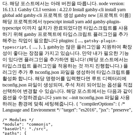
다. 해당 포스트에서는 아래 버전을 따릅니다. node version:
16.13.1 Gatsby CLI version : 4.22.0 Install gatsby-cli install yarn
global add gatsby-cli 프로젝트 생성 gatsby new [프로젝트 이름]
해당 프로젝트에서 typescript install yarn add gatsby-plugin-
typescript 이까지 설치가 완료되었다면 타입스크립트를 사용
하기 위해 gatsby 프로젝트에 타입스크립트 플러그인을 추가
해주는 작업이 필요합니다 plugins: [ ...,
gatsby-plugin-
, { ..., }, ], gatsby는 많은 플러그인을 지원하여 확장
typescript
성이 좋다는 장점을 가지고 있습니다. 만약 내가 필요한 기능
이 있다면 플러그인을 추가하면 됩니다! (해당 포스트에서는
타입스크립트 플러그인을 적용하는 것 까지 진행합니다.) 플
러그인 추가 후 tsconfig.json 파일을 생성하여 타입스크립트를
활성화 합니다. 해당 명령어를 입력했다면 루트 디렉터리에
tsconfig.json 파일이 생성되며, 주석 처리 되어있는 옵션을 직접
선택하여 변경할 수 있습니다. 해당 포스트에서는 다음과 같이
옵션을 수정하겠습니다 yarn tsc --init tsconfig.json 파일을 사용
하려는 환경에 맞춰 세팅해줍니다. { "compilerOptions": { /*
Language and Environment */ "target": "es2016", "jsx": "preserve",
/* Modules */

"module": "commonjs",

"baseUrl": "./src",

"paths": {
