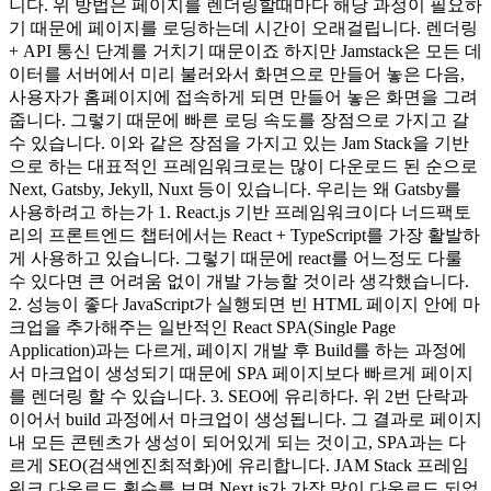
니다. 위 방법은 페이지를 렌더링할때마다 해당 과정이 필요하
기 때문에 페이지를 로딩하는데 시간이 오래걸립니다. 렌더링
+ API 통신 단계를 거치기 때문이죠 하지만 Jamstack은 모든 데
이터를 서버에서 미리 불러와서 화면으로 만들어 놓은 다음,
사용자가 홈페이지에 접속하게 되면 만들어 놓은 화면을 그려
줍니다. 그렇기 때문에 빠른 로딩 속도를 장점으로 가지고 갈
수 있습니다. 이와 같은 장점을 가지고 있는 Jam Stack을 기반
으로 하는 대표적인 프레임워크로는 많이 다운로드 된 순으로
Next, Gatsby, Jekyll, Nuxt 등이 있습니다. 우리는 왜 Gatsby를
사용하려고 하는가 1. React.js 기반 프레임워크이다 너드팩토
리의 프론트엔드 챕터에서는 React + TypeScript를 가장 활발하
게 사용하고 있습니다. 그렇기 때문에 react를 어느정도 다룰
수 있다면 큰 어려움 없이 개발 가능할 것이라 생각했습니다.
2. 성능이 좋다 JavaScript가 실행되면 빈 HTML 페이지 안에 마
크업을 추가해주는 일반적인 React SPA(Single Page
Application)과는 다르게, 페이지 개발 후 Build를 하는 과정에
서 마크업이 생성되기 때문에 SPA 페이지보다 빠르게 페이지
를 렌더링 할 수 있습니다. 3. SEO에 유리하다. 위 2번 단락과
이어서 build 과정에서 마크업이 생성됩니다. 그 결과로 페이지
내 모든 콘텐츠가 생성이 되어있게 되는 것이고, SPA과는 다
르게 SEO(검색엔진최적화)에 유리합니다. JAM Stack 프레임
워크 다운로드 횟수를 보면 Next.js가 가장 많이 다운로드 되었