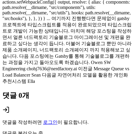
actions.setWebpackConfig({ output, resolve: { alias: { components:
path.resolve(__dirname, "src/components"), utils:
path.resolve(__dirname, "src/utils"), hooks: path.resolve(__dirname,
"src/hooks"), }, }, }) } ... 여기까지 진행했다면 문제없이 gatsby
프로젝트에 타입스크립트를 적용이 완료되었으며 타입스크립
트로 개발이 가능한 상태입니다. 마치며 해당 포스팅을 작성하
면서 얼른 너드팩토리 기술블로그 마이그레이션 및 개편을 완
료하고 싶다는 생각이 듭니다. 더불어 기술블로그 뿐만 아니라
제품 소개페이지, 너드팩토리 소개페이지 까지 적용해보고 싶
습니다. 다음 포스팅에는 Gatsby를 통해 기술블로그를 개편하
는 과정을 가지고 돌아오도록 하겠습니다. Owen SW
Engineering chohj7636@nerdfactory.ai 이전글 Message Queue vs
Load Balancer Sean 다음글 자연어처리 모델을 활용한 개인화
추천시스템 Ella
댓글
0
개
댓글을 작성하려면
로그인
이 필요합니다.
댓글을 불러오는 중...