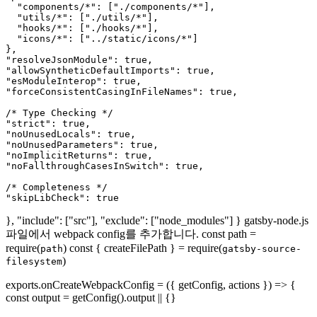
  "components/*": ["./components/*"],

  "utils/*": ["./utils/*"],

  "hooks/*": ["./hooks/*"],

  "icons/*": ["../static/icons/*"]

},

"resolveJsonModule": true,

"allowSyntheticDefaultImports": true,

"esModuleInterop": true,

"forceConsistentCasingInFileNames": true,

/* Type Checking */

"strict": true,

"noUnusedLocals": true,

"noUnusedParameters": true,

"noImplicitReturns": true,

"noFallthroughCasesInSwitch": true,

/* Completeness */

}, "include": ["src"], "exclude": ["node_modules"] } gatsby-node.js
파일에서 webpack config를 추가합니다. const path =
require(
) const { createFilePath } = require(
path
gatsby-source-
)
filesystem
exports.onCreateWebpackConfig = ({ getConfig, actions }) => {
const output = getConfig().output || {}