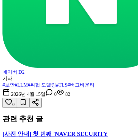
네이버 D2
기타
#
보안
#
LLM
#
위협 모델링
#
TLS
#
버그바운티
2026년 4월 15일
0
82
0
관련 추천 글
[사전 안내] 첫 번째 'NAVER SECURITY