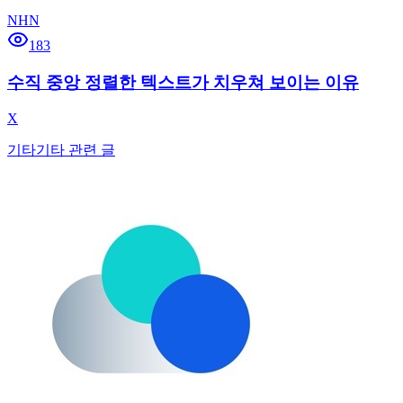
NHN
183
수직 중앙 정렬한 텍스트가 치우쳐 보이는 이유
X
기타
기타 관련 글