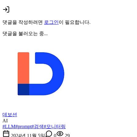
댓글을 작성하려면
로그인
이 필요합니다.
댓글을 불러오는 중...
데보션
AI
#
LLM
#
prompt
#
검색
#
모니터링
2024년 11월 5일
0
29