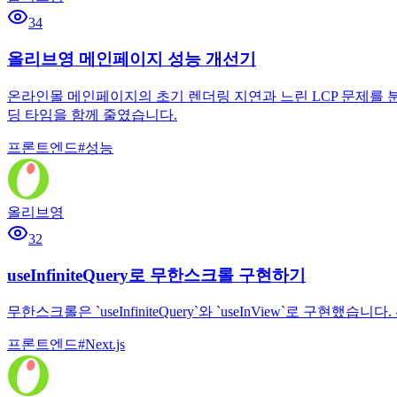
34
올리브영 메인페이지 성능 개선기
온라인몰 메인페이지의 초기 렌더링 지연과 느린 LCP 문제를 분석
딩 타임을 함께 줄였습니다.
프론트엔드
#
성능
올리브영
32
useInfiniteQuery로 무한스크롤 구현하기
무한스크롤은 `useInfiniteQuery`와 `useInView`로 구
프론트엔드
#
Next.js