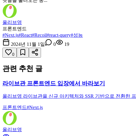
댓글을 불러오는 중...
올리브영
프론트엔드
#
Next.js
#
React
#
Recoil
#
react-query
#
성능
2024년 11월 1일
0
19
0
관련 추천 글
라이브관 프론트엔드 입장에서 바라보기
올리브영 라이브관을 신규 아키텍처와 SSR 기반으로 전환한 프
프론트엔드
#
Next.js
올리브영