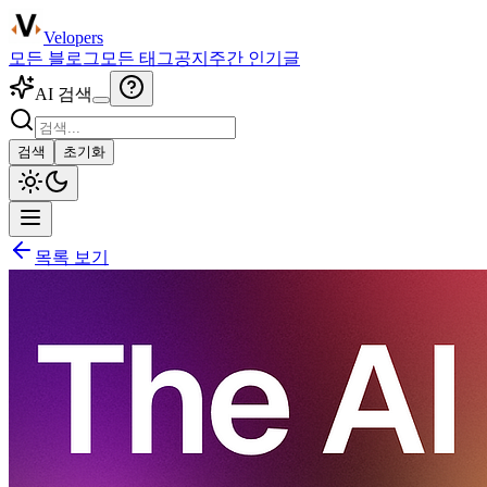
Velopers
모든 블로그
모든 태그
공지
주간 인기글
AI 검색
검색
초기화
목록 보기