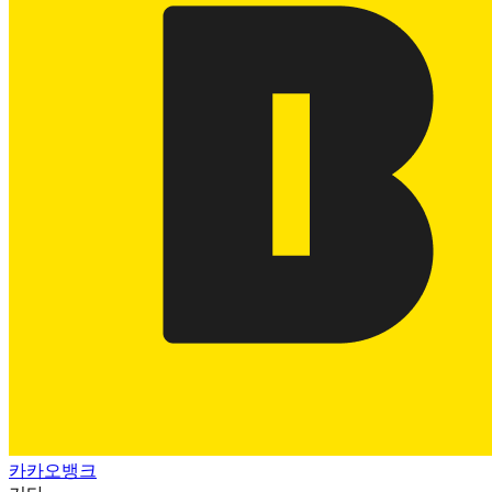
카카오뱅크