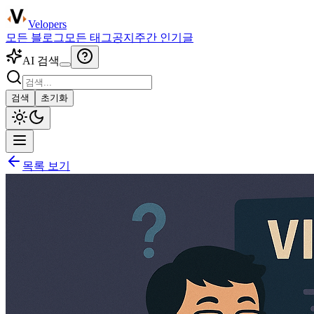
Velopers
모든 블로그
모든 태그
공지
주간 인기글
AI 검색
검색
초기화
목록 보기