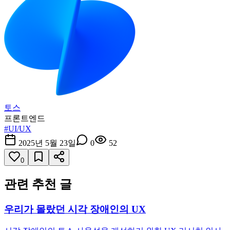
토스
프론트엔드
#
UI/UX
2025년 5월 23일
0
52
0
관련 추천 글
우리가 몰랐던 시각 장애인의 UX