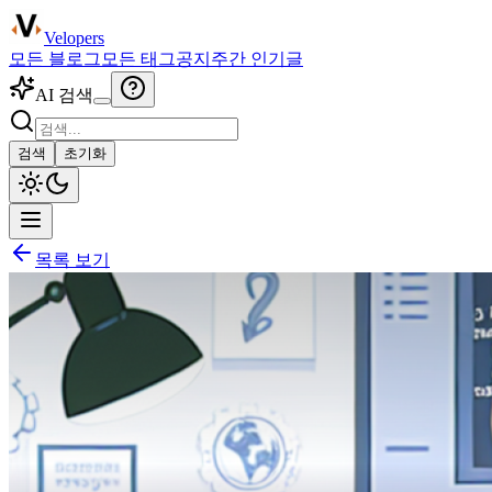
Velopers
모든 블로그
모든 태그
공지
주간 인기글
AI 검색
검색
초기화
목록 보기