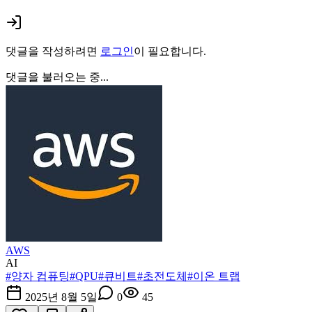
댓글을 작성하려면
로그인
이 필요합니다.
댓글을 불러오는 중...
AWS
AI
#
양자 컴퓨팅
#
QPU
#
큐비트
#
초전도체
#
이온 트랩
2025년 8월 5일
0
45