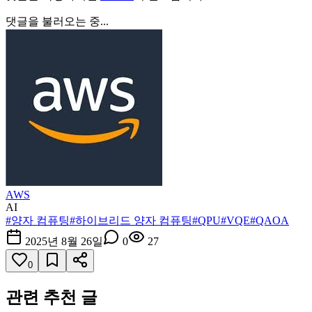
댓글을 불러오는 중...
AWS
AI
#
양자 컴퓨팅
#
하이브리드 양자 컴퓨팅
#
QPU
#
VQE
#
QAOA
2025년 8월 26일
0
27
0
관련 추천 글