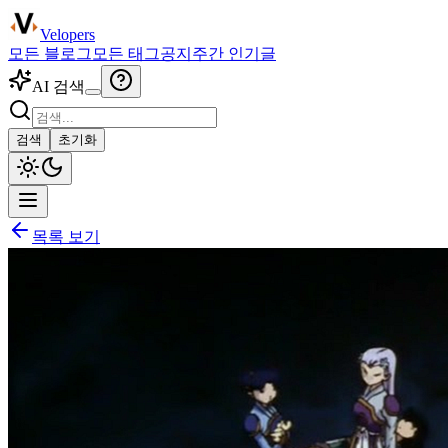
Velopers
모든 블로그
모든 태그
공지
주간 인기글
AI 검색
검색
초기화
목록 보기