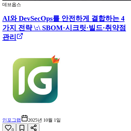
데브옵스
AI와 DevSecOps를 안전하게 결합하는 4
가지 전략 \:\ SBOM·시크릿·빌드·취약점
관리
인포그랩
2025년 10월 1일
0