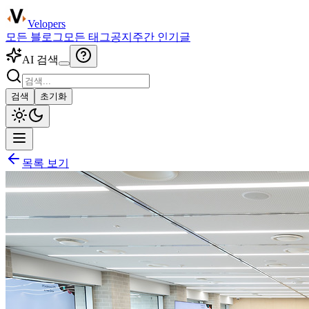
Velopers
모든 블로그
모든 태그
공지
주간 인기글
AI 검색
검색
초기화
목록 보기