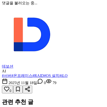
댓글을 불러오는 중...
데보션
AI
#
서버
#
온프레미스
#
RAID
#
OS 설치
#
iLO
2025년 11월 18일
0
79
0
관련 추천 글