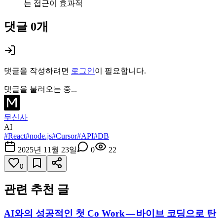
는 접근이 효과적
댓글
0
개
댓글을 작성하려면
로그인
이 필요합니다.
댓글을 불러오는 중...
무신사
AI
#
React
#
node.js
#
Cursor
#
API
#
DB
2025년 11월 23일
0
22
0
관련 추천 글
AI와의 성공적인 첫 Co Work — 바이브 코딩으로 탄