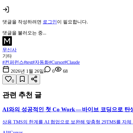
댓글을 작성하려면
로그인
이 필요합니다.
댓글을 불러오는 중...
무신사
기타
#
컨퍼런스
#
test
#
자동화
#
Cursor
#
Claude
2026년 1월 26일
0
68
0
관련 추천 글
AI와의 성공적인 첫 Co Work — 바이브 코딩으로 탄생된 맞춤
상용 TMS의 한계를 AI 협업으로 보완해 맞춤형 29TMS를 
AI
#
Cursor