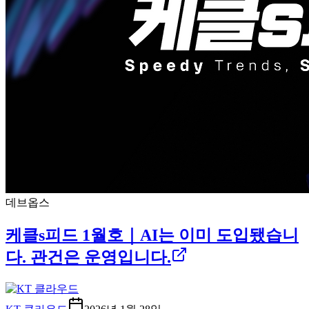
데브옵스
케클s피드 1월호｜AI는 이미 도입됐습니
다. 관건은 운영입니다.