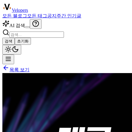
Velopers
모든 블로그
모든 태그
공지
주간 인기글
AI 검색
검색
초기화
목록 보기